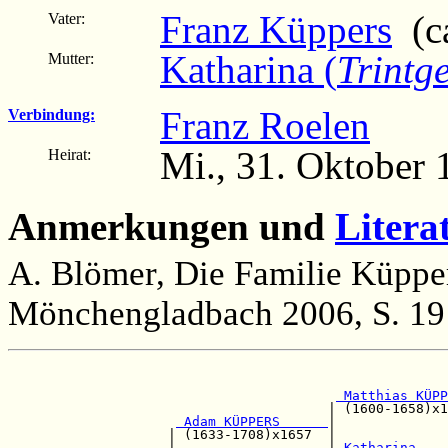
Franz Küppers
(ca
Vater:
Katharina (
Trintg
Mutter:
Franz Roelen
Verbindung:
Mi., 31. Oktober 
Heirat:
Anmerkungen und
Litera
A. Blömer, Die Familie Küppe
Mönchengladbach 2006, S. 19
                                                       
                                                       
 Matthias KÜPP
                                        | (1600-1658)x1
 Adam KÜPPERS      
|              
                    | (1633-1708)x1657  |              
                    |                   |
 Katharina    