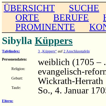
ÜBERSICHT
SUCHE
ORTE
BERUFE
PROMINENTE
KO
Sibylla
Küppers
Tafelindex:
3 „Küppers“
auf
2 Anschlusstafeln
weiblich (1705 – ..
Personendaten:
evangelisch-refor
Religion:
Wickrath-Herrath
Geburt:
So., 4. Januar 17
Taufe:
Eltern: