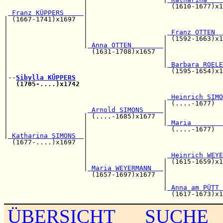
                    |                     (1610-1677)x1
 Franz KÜPPERS     
|

| (1667-1741)x1697  |                                  
|                   |                                  
|                   |                    
 Franz OTTEN  
|                   |                   | (1592-1663)x1
|                   |
 Anna OTTEN        
|

|                     (1631-1708)x1657  |              
|                                       |              
|                                       |
 Barbara ROELE
|                                         (1595-1654)x1
|--
Sibylla KÜPPERS
|  
(1705-....)x1742
                                    
|                                                      
|                                        
 Heinrich SIMO
|                                       | (....-1677)  
|                    
 Arnold SIMONS     
|              
|                   | (....-1685)x1677  |              
|                   |                   |
 Maria        
|                   |                     (....-1677)  
|
 Katharina SIMONS  
|

  (1677-....)x1697  |                                  
                    |                                  
                    |                    
 Heinrich WEYE
                    |                   | (1615-1659)x1
                    |
 Maria WEYERMANN   
|

                      (1657-1697)x1677  |              
                                        |              
                                        |
 Anna am PÜTT 
ÜBERSICHT
SUCHE