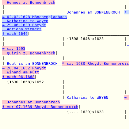
  Hennes zu Bonnenbroch

|                                                    | 
|                          
 Johannes am BONNENBROCH  
* 
∞ 02.02.1628 Mönchengladbach
  Katharina to Weyen
∞ 29.06.1639 Rheydt
  Adriana Wimmers
† nach 1646
|                         __________________
|                         | (1598-1646)x1628         | 
|                         |                          |
 
∞ ca. 1595
  Quirin zu Bonnenbroch
|________________________

|                         |                            
|
 Beatrix am BONNENBROCH  
* ca. 1630 Rheydt-Bonnenbroic
∞ 28.04.1652 Rheydt
  Winand am Pütt
† nach 06.1668
|                                        
  (1630-1668)x1652        |                            
                          |                           _
                          |                          | 
                          |
 Katharina to WEYEN       
∞ 
  Johannes am Bonnenbroch
† vor 07.1639 Rheydt-Bonnenbroich
|                     
                            (....-1639)x1628         | 
                                                     |_