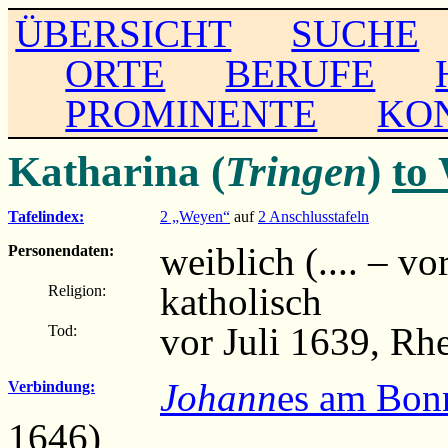
ÜBERSICHT
SUCHE
ORTE
BERUFE
PROMINENTE
KO
Katharina (
Tringen
)
to
Tafelindex:
2 „Weyen“
auf
2 Anschlusstafeln
weiblich (.... – vo
Personendaten:
katholisch
Religion:
vor Juli 1639, R
Tod:
Johann
es am Bon
Verbindung:
1646)