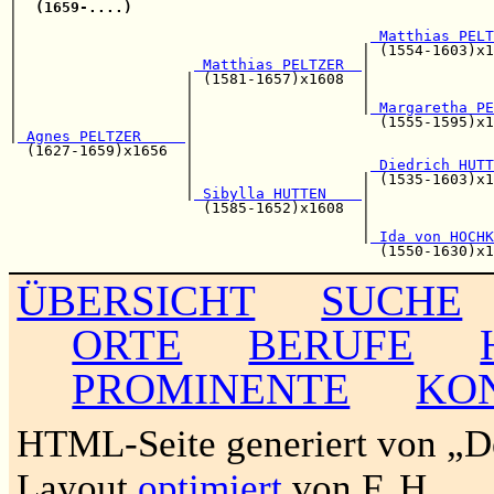
|  
(1659-....)
|                                                      
|                                        
 Matthias PELT
|                                       | (1554-1603)x1
|                    
 Matthias PELTZER  
|

|                   | (1581-1657)x1608  |              
|                   |                   |              
|                   |                   |
 Margaretha PE
|                   |                     (1555-1595)x1
|
 Agnes PELTZER     
|                                  
  (1627-1659)x1656  |                                  
                    |                    
 Diedrich HUTT
                    |                   | (1535-1603)x1
                    |
 Sibylla HUTTEN    
|

                      (1585-1652)x1608  |              
                                        |              
                                        |
 Ida von HOCHK
ÜBERSICHT
SUCHE
ORTE
BERUFE
PROMINENTE
KO
HTML-Seite generiert von „
Layout
optimiert
von F. H.