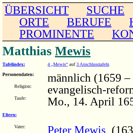
ÜBERSICHT
SUCHE
ORTE
BERUFE
PROMINENTE
KO
Matthias
Mewis
Tafelindex:
4 „Mewis“
auf
3 Anschlusstafeln
männlich (1659 – .
Personendaten:
evangelisch-refor
Religion:
Mo., 14. April 16
Taufe:
Eltern:
Peter Mewis
(163
Vater: