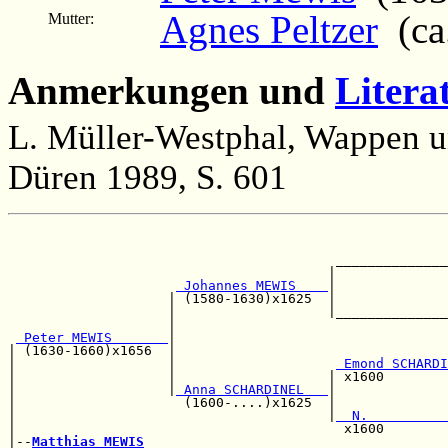
Agnes Peltzer
(ca
Mutter:
Anmerkungen und
Litera
L. Müller-Westphal, Wappen u
Düren 1989, S. 601
                                                       
                                                       
                                         ______________
                                        |              
 Johannes MEWIS    
|              
                    | (1580-1630)x1625  |              
                    |                   |______________
                    |                                  
 Peter MEWIS       
|                                  
| (1630-1660)x1656  |                                  
|                   |                    
 Emond SCHARDI
|                   |                   | x1600        
|                   |
 Anna SCHARDINEL   
|              
|                     (1600-....)x1625  |              
|                                       |
  N.          
|                                         x1600        
|--
Matthias MEWIS