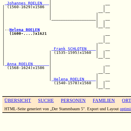
 Johannes ROELEN   
|                       __

| (1560-1629)x1586  |                      |  

|                   |                    __|__

|                   |                   |     

|                   |___________________|   __

|                                       |  |  

|                                       |__|__

|--
Helena ROELEN
|  
(1600-....)x1621
                         __

|                                          |  

|                                        __|__

|                                       |     

|                    
 Frank SCHLOTEN    
|   __

|                   | (1535-1595)x1560  |  |  

|                   |                   |__|__

|                   |                         

|
 Anna ROELEN       
|                       __

  (1568-1624)x1586  |                      |  

                    |                    __|__

                    |                   |     

                    |
 Helena ROELEN     
|   __

                      (1540-1578)x1560  |  |  

                                        |__|__

ÜBERSICHT
SUCHE
PERSONEN
FAMILIEN
OR
HTML-Seite generiert von „Der Stammbaum 5“. Export und Layout
optimi