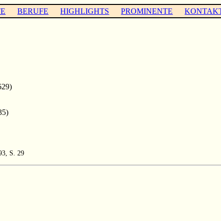
TE
BERUFE
HIGHLIGHTS
PROMINENTE
KONTAK
629)
35)
93, S. 29