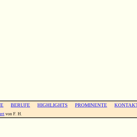
TE
BERUFE
HIGHLIGHTS
PROMINENTE
KONTAK
ert
von F. H.