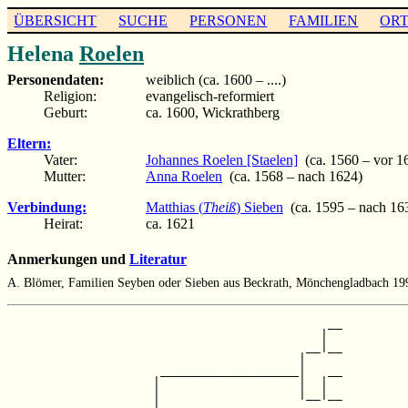
ÜBERSICHT
SUCHE
PERSONEN
FAMILIEN
OR
Helena
Roelen
Personendaten:
weiblich (ca. 1600 – ....)
Religion:
evangelisch-reformiert
Geburt:
ca. 1600, Wickrathberg
Eltern:
Vater:
Johannes Roelen [Staelen]
(ca. 1560 – vor 1
Mutter:
Anna Roelen
(ca. 1568 – nach 1624)
Verbindung:
Matthias (
Theiß
) Sieben
(ca. 1595 – nach 16
Heirat:
ca. 1621
Anmerkungen und
Literatur
A. Blömer, Familien Seyben oder Sieben aus Beckrath, Mönchengladbach 19
                                            __

                                           |  

                                         __|__

                                        |     

                     ___________________|   __

                    |                   |  |  

                    |                   |__|__

                    |                         
