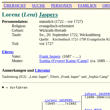
ÜBERSICHT
SUCHE
PERSONEN
FAMILIEN
OR
Lorenz (
Lenz
)
Jaspers
Personendaten:
männlich (1722 – vor 1727)
Religion:
evangelisch-reformiert
Geburt:
Wickrath-Herrath
Taufe:
So., 20. September 1722, Wickrathberg
Quelle:
Kirchenbuch 1721-1799 Evangelische Ki
Tod:
vor 1727
Eltern:
Vater:
Frank Jaspers
(1687 – ....)
Mutter:
Sophia (
Feygen
) Kamp [Camp]
(ca. 1689 – ..
Anmerkungen und
Literatur
Taufeintrag (IGI): „Lentz Jasper“, Eltern „Frank Jasper“ und „Sophia Camp“
♥ = Vorfahren                                          
                                                       
 Johann JASPER
                                        | (1600-1666)x1
 Lorenz JASPERS    
|

                    | (1645-....)x1681  |              
                    |                   |              
                    |                   |
 Anna MAUS    