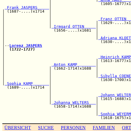
                    |                     (1605-1677)x1
 Frank JASPERS     
|

| (1687-....)x1714  |                                  
|                   |                                  
|                   |                    
 Franz OTTEN  
|                   |                   | (1629-....)x1
|                   |
 Irmgard OTTEN     
|

|                     (1656-....)x1681  |              
|                                       |              
|                                       |
 Adriana KLOET
|                                         (1630-....)x1
|--
Lorenz JASPERS
|  
(1722-1727)
|                                                      
|                                        
 Heinrich KAMP
|                                       | (1613-1677)x1
|                    
 Anton KAMP        
|

|                   | (1662-1714)x1688  |              
|                   |                   |              
|                   |                   |
 Sibylla COENE
|                   |                     (1630-1700)x1
|
 Sophia KAMP       
|

  (1689-....)x1714  |                                  
                    |                                  
                    |                    
 Johann WELTER
                    |                   | (1615-1688)x1
                    |
 Johanna WELTERS   
|

                      (1658-1714)x1688  |              
                                        |              
                                        |
 Sophia WEYERM
ÜBERSICHT
SUCHE
PERSONEN
FAMILIEN
OR