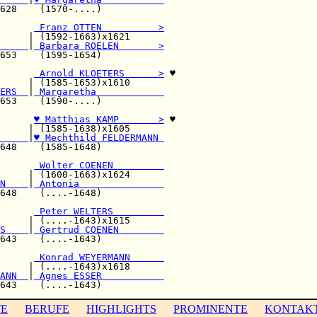
628    (1570-....)           

      
 Franz OTTEN          >
     | (1592-1663)x1621      

     
|
 Barbara ROELEN       >
653    (1595-1654)           

      
 Arnold KLOETERS      >
 ♥

     | (1585-1653)x1610      

ERS  
|
 Margaretha            
653    (1590-....)           

♥ Matthias KAMP       >
 ♥

     | (1585-1638)x1605      

     
|
♥ Mechthild FELDERMANN 
648    (1585-1648)           

      
 Wolter COENEN         
     | (1600-1663)x1624      

N    
|
 Antonia               
648    (....-1648)           

      
 Peter WELTERS         
     | (....-1643)x1615      

S    
|
 Gertrud COENEN        
643    (....-1643)           

      
 Konrad WEYERMANN      
     | (....-1643)x1618      

ANN  
|
 Agnes ESSER           
TE
BERUFE
HIGHLIGHTS
PROMINENTE
KONTAK