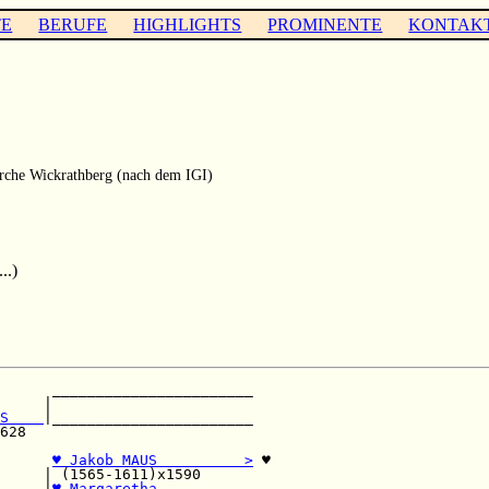
TE
BERUFE
HIGHLIGHTS
PROMINENTE
KONTAK
rche Wickrathberg (nach dem IGI)
..)
      _______________________

     |                       

S    
|_______________________

628                          

      
♥ Jakob MAUS          >
 ♥

     | (1565-1611)x1590      

     
|
♥ Margaretha           