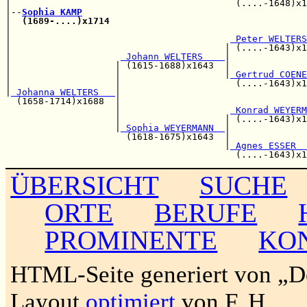
|                                         (....-1648)x1
|--
Sophia KAMP
|  
(1689-....)x1714
                                    
|                                                      
|                                        
 Peter WELTERS
|                                       | (....-1643)x1
|                    
 Johann WELTERS    
|              
|                   | (1615-1688)x1643  |              
|                   |                   |
 Gertrud COENE
|                   |                     (....-1643)x1
|
 Johanna WELTERS   
|                                  
  (1658-1714)x1688  |                                  
                    |                    
 Konrad WEYERM
                    |                   | (....-1643)x1
                    |
 Sophia WEYERMANN  
|              
                      (1618-1675)x1643  |              
                                        |
 Agnes ESSER  
ÜBERSICHT
SUCHE
ORTE
BERUFE
PROMINENTE
KO
HTML-Seite generiert von „
Layout
optimiert
von F. H.