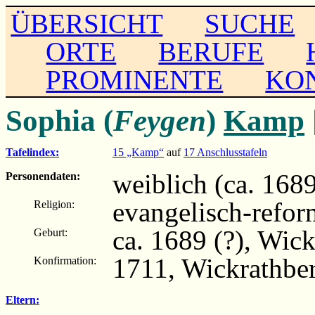
ÜBERSICHT
SUCHE
ORTE
BERUFE
PROMINENTE
KO
Sophia (
Feygen
)
Kamp
Tafelindex:
15 „Kamp“
auf
17 Anschlusstafeln
weiblich (ca. 1689 
Personendaten:
evangelisch-refor
Religion:
ca. 1689 (?), Wic
Geburt:
1711, Wickrathbe
Konfirmation:
Eltern: