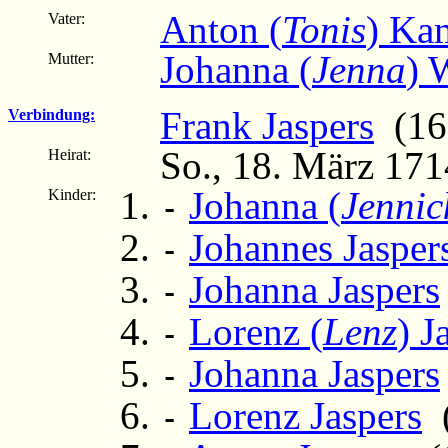
Anton (
Tonis
) Ka
Vater:
Johanna (
Jenna
) 
Mutter:
Frank Jaspers
(168
Verbindung:
So., 18. März 171
Heirat:
Johanna (
Jennic
Kinder:
-
Johannes Jasper
-
Johanna Jaspers
-
Lorenz (
Lenz
) J
-
Johanna Jaspers
-
Lorenz Jaspers
(
-