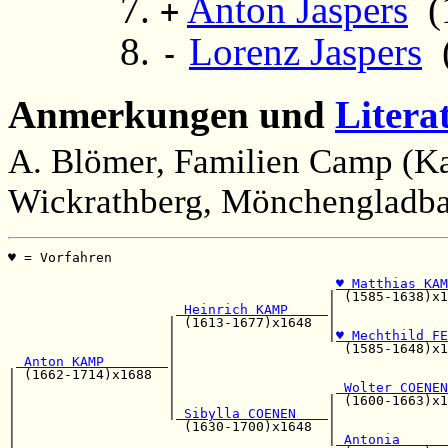
Anton Jaspers
(1
+
Lorenz Jaspers
(
-
Anmerkungen und
Litera
A. Blömer, Familien Camp (Ka
Wickrathberg, Mönchengladba
♥ = Vorfahren                                          
                                                       
♥ Matthias KAM
                                        | (1585-1638)x1
 Heinrich KAMP     
|              
                    | (1613-1677)x1648  |              
                    |                   |
♥ Mechthild FE
                    |                     (1585-1648)x1
 Anton KAMP        
|                                  
| (1662-1714)x1688  |                                  
|                   |                    
 Wolter COENEN
|                   |                   | (1600-1663)x1
|                   |
 Sibylla COENEN    
|              
|                     (1630-1700)x1648  |              
|                                       |
 Antonia      