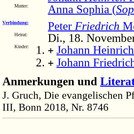
Anna Sophia (
Sop
Mutter:
Peter
Friedrich
M
Verbindung:
Di., 18. Novembe
Heirat:
Johann Heinric
Kinder:
+
Johann Friedric
+
Anmerkungen und
Litera
J. Gruch, Die evangelischen P
III, Bonn 2018, Nr. 8746
                                                       
                                                       
                                                       