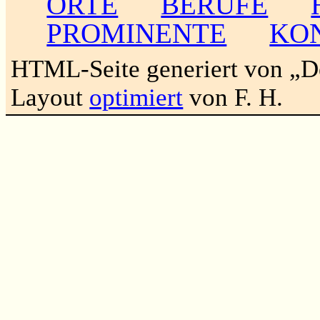
ORTE
BERUFE
PROMINENTE
KO
HTML-Seite generiert von „
Layout
optimiert
von F. H.