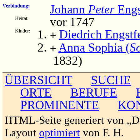
Johann
Peter
Engs
Verbindung:
vor 1747
Heirat:
Diedrich Engstf
Kinder:
+
Anna Sophia (
S
+
1832)
ÜBERSICHT
SUCHE
ORTE
BERUFE
PROMINENTE
KO
HTML-Seite generiert von „
Layout
optimiert
von F. H.