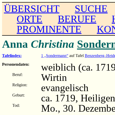
ÜBERSICHT
SUCHE
ORTE
BERUFE
PROMINENTE
KO
Anna
Christina
Sonder
Tafelindex:
1 „Sondermann“
auf Tafel
Benzenberg–Heid
weiblich (ca. 171
Personendaten:
Wirtin
Beruf:
evangelisch
Religion:
ca. 1719, Heilige
Geburt:
Mo., 30. Dezembe
Tod: