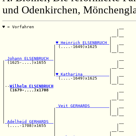
und Odenkirchen, Mönchengla
♥ = Vorfahren                                   __

                                               |  

                                             __|__

                                            |     

♥ Heinrich ELSENBRUCH 
|   __

                     | (....-1649)x1625     |  |  

                     |                      |__|__

                     |                            

 Johann ELSENBRUCH  
|                          __

| (1625-....)x1655   |                         |  

|                    |                       __|__

|                    |                      |     

|                    |
♥ Katharina           
|   __

|                      (....-1649)x1625     |  |  

|                                           |__|__

|--
Wilhelm ELSENBRUCH
|  
(1679-....)x1708
                             __

|                                              |  

|                                            __|__

|                                           |     

|                     
 Veit GERHARDS        
|   __

|                    |                      |  |  

|                    |                      |__|__

|                    |                            

|
 Adelheid GERHARDS  
|                          __

  (....-1708)x1655   |                         |  

                     |                       __|__

                     |                      |     
