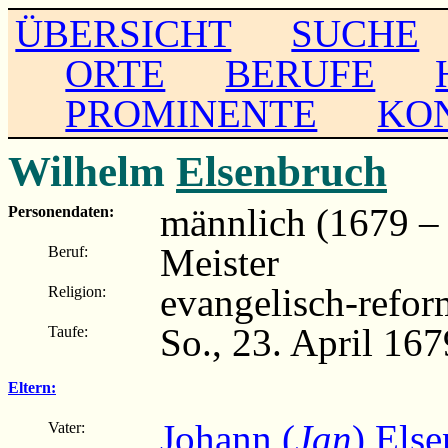
ÜBERSICHT
SUCHE
ORTE
BERUFE
PROMINENTE
KO
Wilhelm
Elsenbruch
männlich (1679 – .
Personendaten:
Meister
Beruf:
evangelisch-refor
Religion:
So., 23. April 16
Taufe:
Eltern:
Johann (
Jan
) Els
Vater: