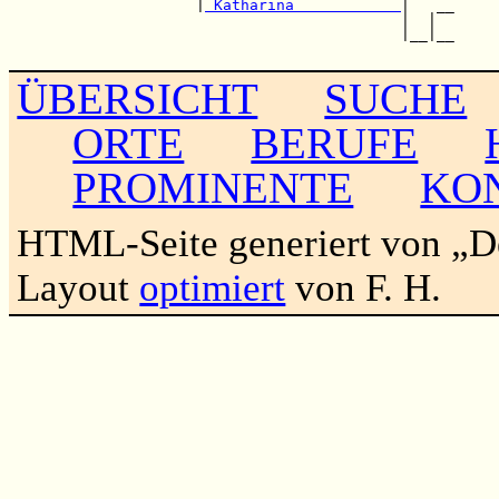
                     |
 Katharina            
|   __

                                            |  |  

                                            |__|__

ÜBERSICHT
SUCHE
ORTE
BERUFE
PROMINENTE
KO
HTML-Seite generiert von „
Layout
optimiert
von F. H.