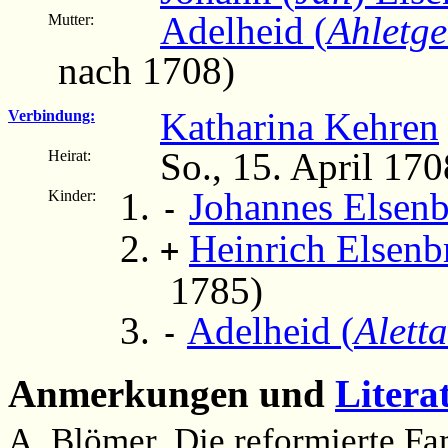
Adelheid (
Ahletg
Mutter:
nach 1708)
Katharina Kehren
Verbindung:
So., 15. April 17
Heirat:
Johannes Elsen
Kinder:
-
Heinrich Elsenb
+
1785)
Adelheid (
Aletta
-
Anmerkungen und
Litera
A. Blömer, Die reformierte Fa