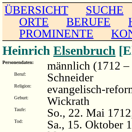
ÜBERSICHT
SUCHE
ORTE
BERUFE
PROMINENTE
KO
Heinrich
Elsenbruch
[E
männlich (1712 –
Personendaten:
Schneider
Beruf:
evangelisch-refor
Religion:
Wickrath
Geburt:
So., 22. Mai 1712
Taufe:
Sa., 15. Oktober 
Tod: