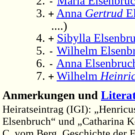
Maria Elsenbruc
-
Anna
Gertrud
El
+
....)
Sibylla Elsenbr
+
Wilhelm Elsenb
-
Anna Elsenbruch
-
Wilhelm
Heinri
+
Anmerkungen und
Litera
Heiratseintrag (IGI): „Henric
Elsenbruch“ und „Catharina K
C. vom Berg, Geschichte der F