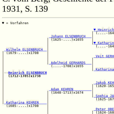
1931, S. 139
♥ = Vorfahren                                          
                                                       
♥ Heinrich
                                            | (....-164
 Johann ELSENBRUCH   
|          
                      | (1625-....)x1655    |          
                      |                     |
♥ Katharin
                      |                       (....-164
 Wilhelm ELSENBRUCH  
|                                
| (1679-....)x1708    |                                
|                     |                      
 Veit GERH
|                     |                     |          
|                     |
 Adelheid GERHARDS   
|          
|                       (....-1708)x1655    |          
|                                           |
 Katharina
|--
Heinrich ELSENBRUCH
|  
(1712-1785)x1738
                                    
|                                                      
|                                            
 Jakob KEH
|                                           | (1620-165
|                      
 Adam KEHREN         
|          
|                     | (1648-1713)x1674    |          
|                     |                     |
 Sophia JA
|                     |                       (1625-167
|
 Katharina KEHREN    
|                                
  (1685-....)x1708    |                                
                      |                      
 Peter OBE
                      |                     | (1624-168