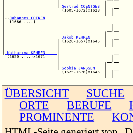
|                      |                   |     

|                      |
 Gertrud COENTGES  
|   __

|                        (1605-1672)x1628  |  |  

|                                          |__|__

|--
Johannes COENEN
|  
(1686-....)
                                 __

|                                             |  

|                                           __|__

|                                          |     

|                       
 Jakob KEHREN      
|   __

|                      | (1620-1657)x1645  |  |  

|                      |                   |__|__

|                      |                         

|
 Katharina KEHREN     
|                       __

  (1650-....)x1671     |                      |  

                       |                    __|__

                       |                   |     

                       |
 Sophia JANSSEN    
|   __

                         (1625-1676)x1645  |  |  

                                           |__|__

ÜBERSICHT
SUCHE
ORTE
BERUFE
PROMINENTE
KO
HTML-Seite generiert von „