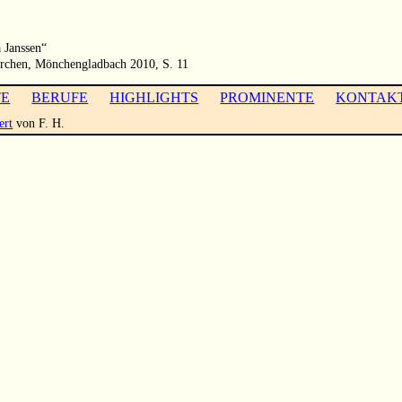
 Janssen“
irchen, Mönchengladbach 2010, S. 11
TE
BERUFE
HIGHLIGHTS
PROMINENTE
KONTAK
ert
von F. H.