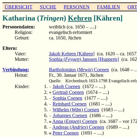
ÜBERSICHT
SUCHE
PERSONEN
FAMILIEN
OR
Katharina (
Tringen
)
Kehren
[Kähren]
Personendaten:
weiblich (ca. 1650 – ....)
Religion:
evangelisch-reformiert
Geburt:
ca. 1650, Jüchen
Eltern:
Vater:
Jakob Kehren [Kähren]
(ca. 1620 – ca. 1657
Mutter:
Sophia (
Feygen
) Janssen [Hupperts]
(ca. 162
Verbindung:
Bartholomäus (
Mewis
) Coenen
(ca. 1648 – ...
Heirat:
Fr., 30. Januar 1671, Jüchen
Quelle:
Kirchenbuch 1653-1798 Evangelisch-refo
Kinder:
Jakob Coenen
(1672 – ....)
-
Gertrud Coenen
(1674 – ....)
+
Sophia Coenen
(1677 – ....)
-
Reinhard Coenen
(1681 – ....)
-
Wilhelm (
Wilm
) Coenen
(1683 – ....)
-
Johann
es Coenen
(1686 – ....)
-
Anna (
Entgen
) Coenen
(ca. 1687 – vor 17
∞
Andreas (
Andries
) Coenen
(1689 – ....)
-
Peter Coenen
(1691 – ....)
∞