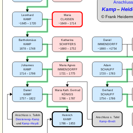
Anschluss
Kamp
–
Heid
Leonhard
Maria
©
Frank Heider
KAMP
CLASSEN
~1645 – 1720
~1649 – 1714
Bartholomäus
Katharina
Daniel
KAMP
SCHIFFERS
IMMENDORFF
1678 – 1748
~1680 – 1752
~1690 – >1754
Johannes
Maria Agnes
Adam
KAMP
IMMENDORFF
SCHAUFF
1714 – 1798
1721 – 1775
1720 – 1783
Daniel
Maria Kath. Gertrud
Gerhard
KAMP
KÖNIGS
SCHAUFF
1757 – 1822
1766 – 1787
1754 – 1786
Anschluss s. Tafeln
Heinrich
Anschluss s. Tafel
Diesterweg–Kamp
KAMP
Kamp–Bredt
1786 – 1853
und
Kamp–Heydt