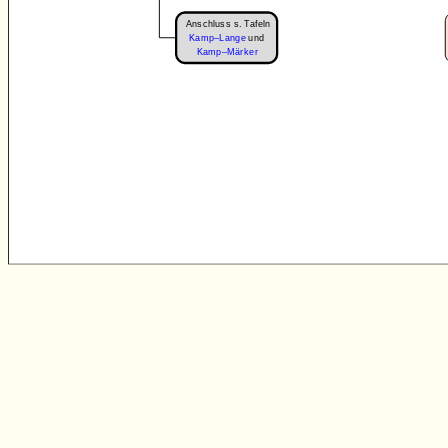
Anschluss s. Tafeln
Kamp–Lange
und
Kamp–Märker