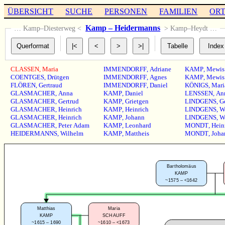
ÜBERSICHT
SUCHE
PERSONEN
FAMILIEN
OR
Kamp – Heidermanns
… Kamp–Diesterweg <
> Kamp–Heydt …
CLASSEN
,
Maria
IMMENDORFF
,
Adriane
KAMP
,
Mewis
COENTGES
,
Drütgen
IMMENDORFF
,
Agnes
KAMP
,
Mewis
FLÖREN
,
Gertraud
IMMENDORFF
,
Daniel
KÖNIGS
,
Mari
GLASMACHER
,
Anna
KAMP
,
Daniel
LENSSEN
,
An
GLASMACHER
,
Gertrud
KAMP
,
Grietgen
LINDGENS
,
G
GLASMACHER
,
Heinrich
KAMP
,
Heinrich
LINDGENS
,
W
GLASMACHER
,
Heinrich
KAMP
,
Johann
LINDGENS
,
W
GLASMACHER
,
Peter Adam
KAMP
,
Leonhard
MONDT
,
Hein
HEIDERMANNS
,
Wilhelm
KAMP
,
Mattheis
MONDT
,
Joha
Bartholomäus
KAMP
~1575 – <1642
Matthias
Maria
KAMP
SCHAUFF
~1615 – 1690
~1610 – <1673