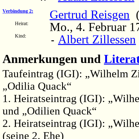
Gertrud Reisgen
(
Verbindung 2:
Mo., 4. Februar 1
Heirat:
Albert Zillessen
Kind:
-
Anmerkungen und
Litera
Taufeintrag (IGI): „Wilhelm Z
„Odilia Quack“
1. Heiratseintrag (IGI): „Wilh
und „Odilien Quack“
2. Heiratseintrag (IGI): „Wilh
(seine 2. Ehe)