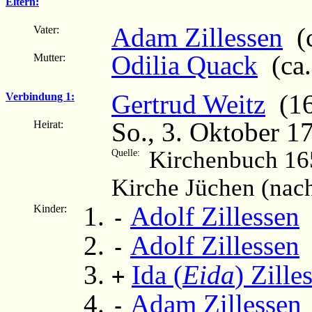
Eltern:
Adam Zillessen
(c
Vater:
Odilia Quack
(ca.
Mutter:
Gertrud Weitz
(16
Verbindung 1:
So., 3. Oktober 1
Heirat:
Kirchenbuch 16
Quelle:
Kirche Jüchen (nac
Adolf Zillessen
Kinder:
-
Adolf Zillessen
(
-
Ida (
Eida
) Zille
+
Adam Zillessen
-