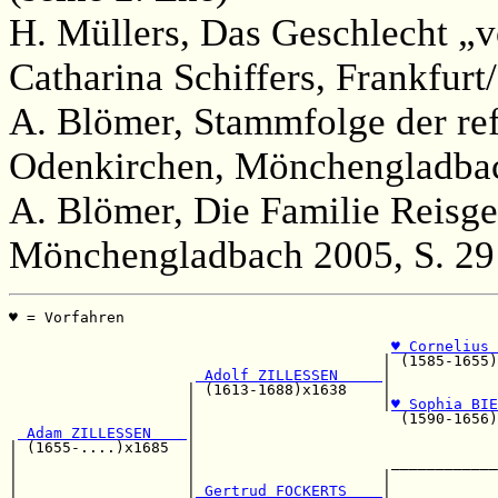
H. Müllers, Das Geschlecht „
Catharina Schiffers, Frankfurt
A. Blömer, Stammfolge der re
Odenkirchen, Mönchengladbac
A. Blömer, Die Familie Reisge
Mönchengladbach 2005, S. 29
♥ = Vorfahren                                          
                                                       
♥ Cornelius 
                                          | (1585-1655)
 Adolf ZILLESSEN     
|            
                    | (1613-1688)x1638    |            
                    |                     |
♥ Sophia BIE
                    |                       (1590-1656)
 Adam ZILLESSEN    
|                                  
| (1655-....)x1685  |                                  
|                   |                      ____________
|                   |                     |            
|                   |
 Gertrud FOCKERTS    
|            