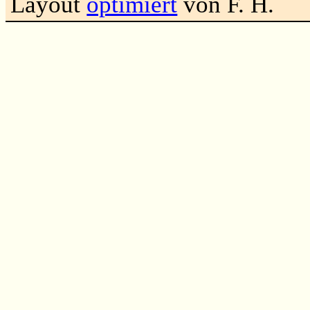
Layout
optimiert
von F. H.