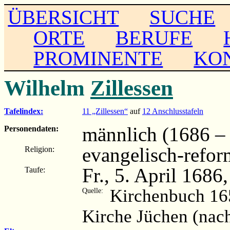
ÜBERSICHT
SUCHE
ORTE
BERUFE
PROMINENTE
KO
Wilhelm
Zillessen
Tafelindex:
11 „Zillessen“
auf
12 Anschlusstafeln
männlich (1686 – .
Personendaten:
evangelisch-refor
Religion:
Fr., 5. April 1686
Taufe:
Kirchenbuch 16
Quelle:
Kirche Jüchen (nac