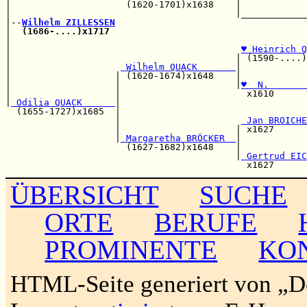
|                     (1620-1701)x1638    |            
|                                         |____________
|--
Wilhelm ZILLESSEN
|  
(1686-....)x1717
                                    
|                                                      
|                                          
♥ Heinrich Q
|                                         | (1590-....)
|                    
 Wilhelm QUACK       
|            
|                   | (1620-1674)x1648    |            
|                   |                     |
♥  N.       
|                   |                       x1610      
|
 Odilia QUACK      
|                                  
  (1655-1727)x1685  |                                  
                    |                      
 Jan BROICHE
                    |                     | x1627      
                    |
 Margaretha BRÖCKER  
|            
                      (1627-1682)x1648    |            
                                          |
 Gertrud EIC
ÜBERSICHT
SUCHE
ORTE
BERUFE
PROMINENTE
KO
HTML-Seite generiert von „