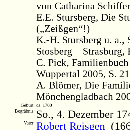
von Catharina Schiffe
E.E. Stursberg, Die St
(„Zeißgen“!)
K.-H. Stursberg u. a.,
Stosberg – Strasburg, 
C. Pick, Familienbuch
Wuppertal 2005, S. 21
A. Blömer, Die Famili
Mönchengladbach 200
Geburt:
ca. 1700
So., 4. Dezember 17
Begräbnis:
Robert Reisgen
(1660
Vater: