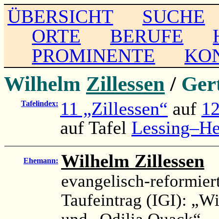
ÜBERSICHT
SUCHE
ORTE
BERUFE
PROMINENTE
KO
Wilhelm
Zillessen
/
Ger
11 „Zillessen“
auf
12
Tafelindex:
auf Tafel
Lessing–He
Wilhelm Zillessen
(
Ehemann:
evangelisch-reformier
Taufeintrag (IGI): „W
und „Odilia Quack“