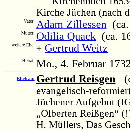
Kirchenbuch 1653-
Kirche Jüchen (nach 
Adam Zillessen
(ca. 
Vater:
Odilia Quack
(ca. 1
Mutter:
Gertrud Weitz
weitere Ehe:
+
Mo., 4. Februar 173
Heirat:
Gertrud Reisgen
(c
Ehefrau:
evangelisch-reformier
Jüchener Aufgebot (IG
„Olberten Reißgen“ (!
H. Müllers, Das Gesc