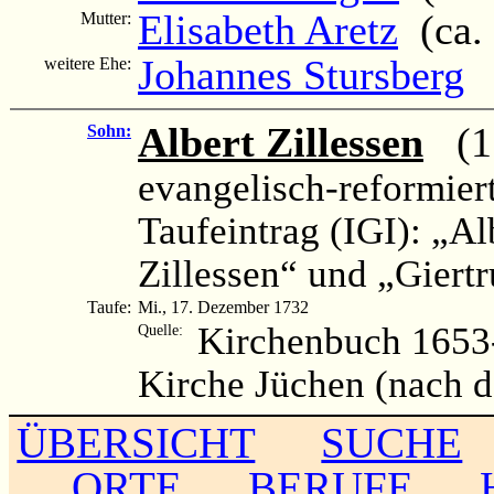
Elisabeth Aretz
(ca. 
Mutter:
Johannes Stursberg
weitere Ehe:
Albert Zillessen
(17
Sohn:
evangelisch-reformier
Taufeintrag (IGI): „Al
Zillessen“ und „Giert
Taufe:
Mi., 17. Dezember 1732
Kirchenbuch 1653-
Quelle:
Kirche Jüchen (nach 
ÜBERSICHT
SUCHE
ORTE
BERUFE