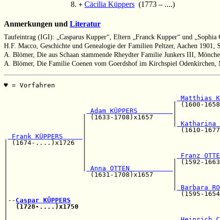
Cäcilia Küppers
(1773 – ....)
+
Anmerkungen und
Literatur
Taufeintrag (IGI): „Casparus Kupper“, Eltern „Franck Kupper“ und „Sophia
H.F. Macco, Geschichte und Genealogie der Familien Peltzer, Aachen 1901, 
A. Blömer, Die aus Schaan stammende Rheydter Familie Junkers III, Mönche
A. Blömer, Die Familie Coenen vom Goerdshof im Kirchspiel Odenkirchen, 
♥ = Vorfahren                                          
                                                       
 Matthias K
                                           | (1600-1658
 Adam KÜPPERS         
|           
                    | (1633-1708)x1657     |           
                    |                      |
 Katharina 
                    |                        (1610-1677
 Frank KÜPPERS     
|

| (1674-....)x1726  |                                  
|                   |                                  
|                   |                       
 Franz OTTE
|                   |                      | (1592-1663
|                   |
 Anna OTTEN           
|

|                     (1631-1708)x1657     |           
|                                          |           
|                                          |
 Barbara RO
|                                            (1595-1654
|--
Caspar KÜPPERS
|  
(1728-....)x1750
|                                                      
|                                           
 Heinrich C