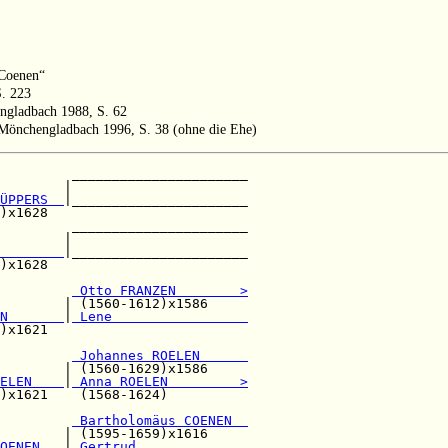
 Coenen“
S. 223
ngladbach 1988, S. 62
Mönchengladbach 1996, S. 38 (ohne die Ehe)
         ______________________

        |                      

ÜPPERS  
|______________________

)x1628                         

         ______________________

        |                      

        
|______________________

)x1628                         

         
 Otto FRANZEN        >
        | (1560-1612)x1586     

N       
|
 Lene                 
)x1621                         

         
 Johannes ROELEN      
        | (1560-1629)x1586     

ELEN    
|
 Anna ROELEN         >
)x1621    (1568-1624)          

 Bartholomäus COENEN  
        | (1595-1659)x1616     

OENEN   
|
 Gertrud              