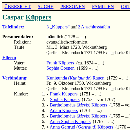
ÜBERSICHT
SUCHE
PERSONEN
FAMILIEN
OR
Caspar
Küppers
Tafelindex:
3 „Küppers“
auf
2 Anschlusstafeln
Personendaten:
männlich (1728 – ....)
Religion:
evangelisch-reformiert
Taufe:
Mi., 3. März 1728, Wickrathberg
Quelle:
Kirchenbuch 1721-1799 Evangelische Ki
Eltern:
Vater:
Frank Küppers
(ca. 1674 – ....)
Mutter:
Sophia Coenen
(1699 – ....)
Verbindung:
Kunigunda (
Kunigunde
) Rauen
(1729 – ....)
Heirat:
Fr., 9. Oktober 1750, Wickrathberg
Quelle:
Kirchenbuch 1721-1799 Evangelische Ki
Kinder:
Frank Küppers
(1751 – ....)
-
Sophia Küppers
(1753 – vor 1767)
-
Bartholomäus (
Mevis
) Küppers
(1758 – vo
-
Adam Küppers
(1761 – ....)
-
Bartholomäus (
Mevis
) Küppers
(1765 – ....
-
Anna Sophia Küppers
(1767 – ....)
-
Anna Gertrud (
Gertraud
) Küppers
(1770 –
+