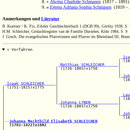
Alwina
Charlotte Schmasen
(1817 – 1891)
+
Emma
Adriana Sophia Schmasen
(1819 – ..
∞
Anmerkungen und
Literatur
B. Koerner / K. Fix, Eifeler Geschlechterbuch 1 (DGB 99), Görlitz 1938, S.
H.M. Schleicher, Geslachtregister van de Familie Durselen, Köln 1984, S. 9
J. Gruch, Die evangelischen Pfarrerinnen und Pfarrer im Rheinland III, Bon
♥ = Vorfahren                                          
                                                       
 Isa
                                                  | (16
 Matthias SCHLEICHER      
|

                       | (1726-1803)x1750         |    
                       |                          |    
                       |                          |
 Joh
                       |                            (16
 Isaak SCHLEICHER     
|

| (1751-1815)x1775     |                               
|                      |                               
|                      |                           
 Lau
|                      |                          | (16
|                      |
 Johanna LYNEN            
|

|                        (1726-1803)x1750         |    
|                                                 |    
|                                                 |
 Joh
|                                                   (16
|--
Johanna Mechthild Elisabeth SCHLEICHER
|  
(1782-1822)x1802
|                                                      