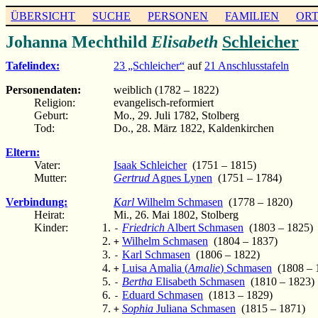
ÜBERSICHT
SUCHE
PERSONEN
FAMILIEN
OR
Johanna Mechthild
Elisabeth
Schleicher
Tafelindex:
23 „Schleicher“
auf
21 Anschlusstafeln
Personendaten:
weiblich (1782 – 1822)
Religion:
evangelisch-reformiert
Geburt:
Mo., 29. Juli 1782, Stolberg
Tod:
Do., 28. März 1822, Kaldenkirchen
Eltern:
Vater:
Isaak Schleicher
(1751 – 1815)
Mutter:
Gertrud
Agnes Lynen
(1751 – 1784)
Verbindung:
Karl
Wilhelm Schmasen
(1778 – 1820)
Heirat:
Mi., 26. Mai 1802, Stolberg
Kinder:
Friedrich
Albert Schmasen
(1803 – 1825)
-
Wilhelm Schmasen
(1804 – 1837)
+
Karl Schmasen
(1806 – 1822)
-
Luisa Amalia (
Amalie
) Schmasen
(1808 – 
+
Bertha
Elisabeth Schmasen
(1810 – 1823)
-
Eduard Schmasen
(1813 – 1829)
-
Sophia
Juliana Schmasen
(1815 – 1871)
+