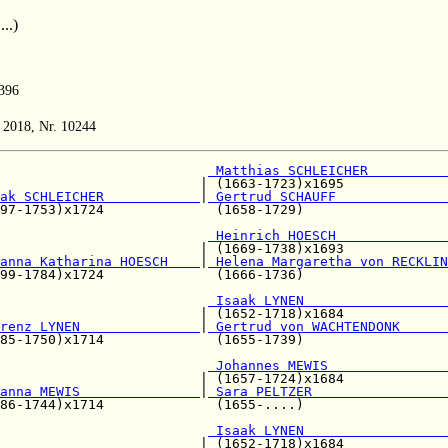
..)
 396
n 2018, Nr. 10244
                          
 Matthias SCHLEICHER          
                         | (1663-1723)x1695             
ak SCHLEICHER            
|
 Gertrud SCHAUFF              
97-1753)x1724              (1658-1729)                  
                          
 Heinrich HOESCH              
                         | (1669-1738)x1693             
anna Katharina HOESCH    
|
 Helena Margaretha von RECKLIN
99-1784)x1724              (1666-1736)                  
                          
 Isaak LYNEN                  
                         | (1652-1718)x1684             
renz LYNEN               
|
 Gertrud von WACHTENDONK      
85-1750)x1714              (1655-1739)                  
                          
 Johannes MEWIS               
                         | (1657-1724)x1684             
anna MEWIS               
|
 Sara PELTZER                 
86-1744)x1714              (1655-....)                  
 Isaak LYNEN                  
                         | (1652-1718)x1684             