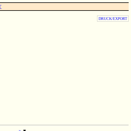
T
DRUCK/EXPORT
        >
 ♥
