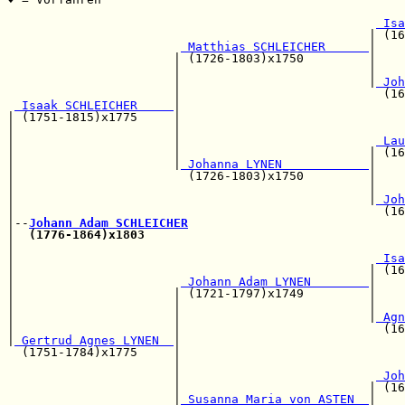
                                                       
 Isa
                                                  | (16
 Matthias SCHLEICHER      
|

                       | (1726-1803)x1750         |    
                       |                          |    
                       |                          |
 Joh
                       |                            (16
 Isaak SCHLEICHER     
|

| (1751-1815)x1775     |                               
|                      |                               
|                      |                           
 Lau
|                      |                          | (16
|                      |
 Johanna LYNEN            
|

|                        (1726-1803)x1750         |    
|                                                 |    
|                                                 |
 Joh
|                                                   (16
|--
Johann Adam SCHLEICHER
|  
(1776-1864)x1803
|                                                      
|                                                  
 Isa
|                                                 | (16
|                       
 Johann Adam LYNEN        
|

|                      | (1721-1797)x1749         |    
|                      |                          |    
|                      |                          |
 Agn
|                      |                            (16
|
 Gertrud Agnes LYNEN  
|

  (1751-1784)x1775     |                               
                       |                               
                       |                           
 Joh
                       |                          | (16
                       |
 Susanna Maria von ASTEN  
|
