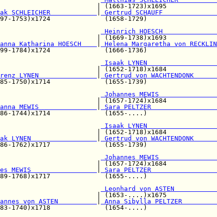
                         | (1663-1723)x1695             
ak SCHLEICHER            
|
 Gertrud SCHAUFF              
97-1753)x1724              (1658-1729)                  
                          
 Heinrich HOESCH              
                         | (1669-1738)x1693             
anna Katharina HOESCH    
|
 Helena Margaretha von RECKLIN
99-1784)x1724              (1666-1736)                  
                          
 Isaak LYNEN                  
                         | (1652-1718)x1684             
renz LYNEN               
|
 Gertrud von WACHTENDONK      
85-1750)x1714              (1655-1739)                  
                          
 Johannes MEWIS               
                         | (1657-1724)x1684             
anna MEWIS               
|
 Sara PELTZER                 
86-1744)x1714              (1655-....)                  
 Isaak LYNEN                  
                         | (1652-1718)x1684             
ak LYNEN                 
|
 Gertrud von WACHTENDONK      
86-1762)x1717              (1655-1739)                  
                          
 Johannes MEWIS               
                         | (1657-1724)x1684             
es MEWIS                 
|
 Sara PELTZER                 
89-1768)x1717              (1655-....)                  
                          
 Leonhard von ASTEN           
                         | (1653-....)x1675             
annes von ASTEN          
|
 Anna Sibylla PELTZER         
83-1740)x1718              (1654-....)                  