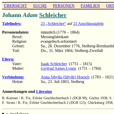
ÜBERSICHT
SUCHE
PERSONEN
FAMILIEN
OR
Johann
Adam
Schleicher
Tafelindex:
23 „Schleicher“
auf
21 Anschlusstafeln
Personendaten:
männlich (1776 – 1864)
Beruf:
Messingfabrikant
Religion:
evangelisch-reformiert
Geburt:
Sa., 28. Dezember 1776, Stolberg-Bernhard
Tod:
Do., 31. März 1864, Stolberg-Zweifall
Eltern:
Vater:
Isaak Schleicher
(1751 – 1815)
Mutter:
Gertrud
Agnes Lynen
(1751 – 1784)
Verbindung:
Anna Sibylla (
Sibylle
) Hoesch
(1783 – 1821
Heirat:
Sa., 23. Juli 1803, Stolberg
Anmerkungen und
Literatur
B. Koerner / K. Fix, Eifeler Geschlechterbuch 1 (DGB 99), Görlitz 1938, S.
E. Strutz / K. Fix, Eifeler Geschlechterbuch 2 (DGB 123), Glücksburg 1958,
♥ = Vorfahren                                          