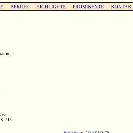
TE
BERUFE
HIGHLIGHTS
PROMINENTE
KONTAK
shammer
)
 396
 S. 218
                          
 Matthias SCHLEICHER          