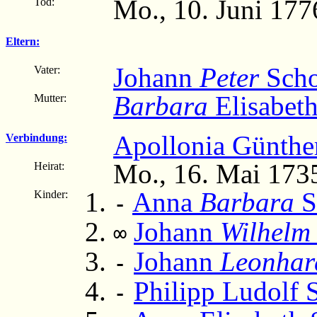
Mo., 10. Juni 17
Tod:
Eltern:
Johann
Peter
Scho
Vater:
Barbara
Elisabet
Mutter:
Apollonia Günthe
Verbindung:
Mo., 16. Mai 173
Heirat:
Anna
Barbara
S
Kinder:
-
Johann
Wilhelm
∞
Johann
Leonhar
-
Philipp Ludolf 
-