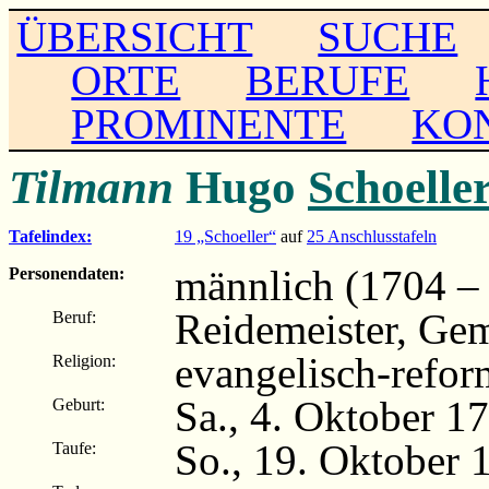
ÜBERSICHT
SUCHE
ORTE
BERUFE
PROMINENTE
KO
Tilmann
Hugo
Schoelle
Tafelindex:
19 „Schoeller“
auf
25 Anschlusstafeln
männlich (1704 –
Personendaten:
Reidemeister, Gem
Beruf:
evangelisch-refor
Religion:
Sa., 4. Oktober 1
Geburt:
So., 19. Oktober
Taufe: