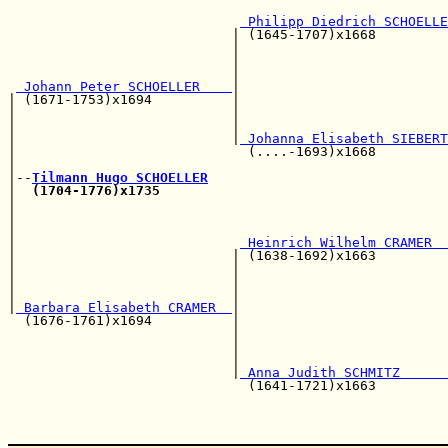
                                                       
 Philipp Diedrich SCHOELLE
                            | (1645-1707)x1668         
                            |                          
                            |                          
                            |                          
 Johann Peter SCHOELLER    
|                          
| (1671-1753)x1694          |                          
|                           |                          
|                           |                          
|                           |
 Johanna Elisabeth SIEBERT
|                             (....-1693)x1668         
|                                                      
|--
Tilmann Hugo SCHOELLER
|  
(1704-1776)x1735
|                                                      
|                                                      
|                                                      
|                            
 Heinrich Wilhelm CRAMER  
|                           | (1638-1692)x1663         
|                           |                          
|                           |                          
|                           |                          
|
 Barbara Elisabeth CRAMER  
|

  (1676-1761)x1694          |                          
                            |                          
                            |                          
                            |                          
                            |
 Anna Judith SCHMITZ      
                              (1641-1721)x1663         
                                                       
                                                       