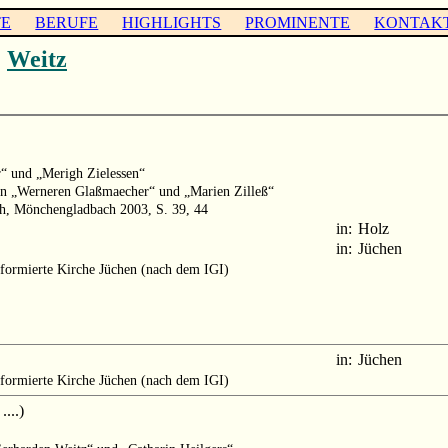
TE
BERUFE
HIGHLIGHTS
PROMINENTE
KONTAK
)
Weitz
“ und „Merigh Zielessen“
tern „Werneren Glaßmaecher“ und „Marien Zilleß“
th, Mönchengladbach 2003, S. 39, 44
in:
Holz
in:
Jüchen
formierte Kirche Jüchen (nach dem IGI)
in:
Jüchen
formierte Kirche Jüchen (nach dem IGI)
...)