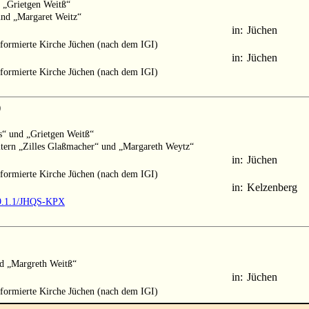
d „Grietgen Weitß“
und „Margaret Weitz“
in:
Jüchen
formierte Kirche Jüchen (nach dem IGI)
in:
Jüchen
formierte Kirche Jüchen (nach dem IGI)
)
s“ und „Grietgen Weitß“
Eltern „Zilles Glaßmacher“ und „Margareth Weytz“
in:
Jüchen
formierte Kirche Jüchen (nach dem IGI)
in:
Kelzenberg
M9.1.1/JHQS-KPX
nd „Margreth Weitß“
in:
Jüchen
formierte Kirche Jüchen (nach dem IGI)