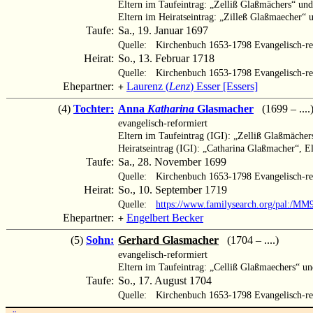
Eltern im Taufeintrag: „Zelliß Glaßmächers“ un
Eltern im Heiratseintrag: „Zilleß Glaßmaecher“ 
Taufe:
Sa., 19. Januar 1697
Quelle:
Kirchenbuch 1653-1798 Evangelisch-re
Heirat:
So., 13. Februar 1718
Quelle:
Kirchenbuch 1653-1798 Evangelisch-re
Ehepartner:
Laurenz (
Lenz
) Esser [Essers]
+
(4)
Tochter:
Anna
Katharina
Glasmacher
(1699 – ....
evangelisch-reformiert
Eltern im Taufeintrag (IGI): „Zelliß Glaßmächer
Heiratseintrag (IGI): „Catharina Glaßmacher“, 
Taufe:
Sa., 28. November 1699
Quelle:
Kirchenbuch 1653-1798 Evangelisch-re
Heirat:
So., 10. September 1719
Quelle:
https://www.familysearch.org/pal:/M
Ehepartner:
Engelbert Becker
+
(5)
Sohn:
Gerhard Glasmacher
(1704 – ....)
evangelisch-reformiert
Eltern im Taufeintrag: „Celliß Glaßmaechers“ u
Taufe:
So., 17. August 1704
Quelle:
Kirchenbuch 1653-1798 Evangelisch-re