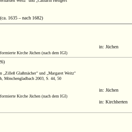
„Gerharden Weitz“ und „Catharin Heilgers“
ca. 1635 – nach 1682)
in:
Jüchen
formierte Kirche Jüchen (nach dem IGI)
26)
ern „Zilleß Glaßmächer“ und „Margaret Weitz“
th, Mönchengladbach 2003, S. 44, 50
in:
Jüchen
formierte Kirche Jüchen (nach dem IGI)
in:
Kirchherten