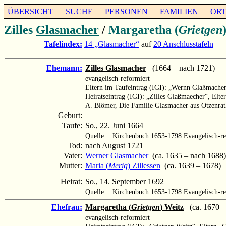
ÜBERSICHT
SUCHE
PERSONEN
FAMILIEN
OR
Zilles
Glasmacher
/
Margaretha (
Grietgen
Tafelindex:
14 „Glasmacher“
auf
20 Anschlusstafeln
Ehemann:
Zilles Glasmacher
(1664 – nach 1721)
evangelisch-reformiert
Eltern im Taufeintrag (IGI): „Wernn Glaßmacher
Heiratseintrag (IGI): „Zilles Glaßmaecher“, El
A. Blömer, Die Familie Glasmacher aus Otzenra
Geburt:
Taufe:
So., 22. Juni 1664
Quelle:
Kirchenbuch 1653-1798 Evangelisch-re
Tod:
nach August 1721
Vater:
Werner Glasmacher
(ca. 1635 – nach 1688)
Mutter:
Maria (
Merig
) Zillessen
(ca. 1639 – 1678)
Heirat:
So., 14. September 1692
Quelle:
Kirchenbuch 1653-1798 Evangelisch-re
Ehefrau:
Margaretha (
Grietgen
) Weitz
(ca. 1670 – .
evangelisch-reformiert