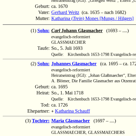
Heiratseintrag (IGI): „Grietgen Weitz“, Eltern 
Geburt:
ca. 1670
Vater:
Gerhard Weitz
(ca. 1635 – nach 1682)
Mutter:
Katharina (
Trein
) Mones [Mungs / Hilgers]
(
(1)
Sohn:
Carl
Johann Glasmacher
(1693 – ....)
evangelisch-reformiert
GLASSMAECHER
Taufe:
So., 5. Juli 1693
Quelle:
Kirchenbuch 1653-1798 Evangelisch-re
(2)
Sohn:
Johannes Glasmacher
(ca. 1695 – ca. 17
evangelisch-reformiert
Heiratseintrag (IGI): „Johan Glaßmaecher“, Elt
A. Blömer, Die Familie Glasmacher aus Otzenra
Geburt:
ca. 1695
Heirat:
So., 1. Mai 1718
Quelle:
Kirchenbuch 1653-1798 Evangelisch-re
Tod:
ca. 1726
Ehepartner:
Katharina Schauff
+
(3)
Tochter:
Maria Glasmacher
(1697 – ....)
evangelisch-reformiert
GLASSMAECHER, GLASSMAECHERS