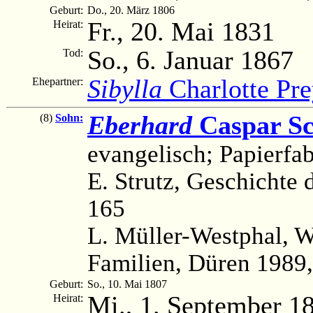
Geburt:
Do., 20. März 1806
Fr., 20. Mai 1831
Heirat:
So., 6. Januar 1867
Tod:
Sibylla
Charlotte Pre
Ehepartner:
Eberhard
Caspar Sc
(8)
Sohn:
evangelisch; Papierfab
E. Strutz, Geschichte d
165
L. Müller-Westphal, 
Familien, Düren 1989,
Geburt:
So., 10. Mai 1807
Mi., 1. September 1
Heirat: