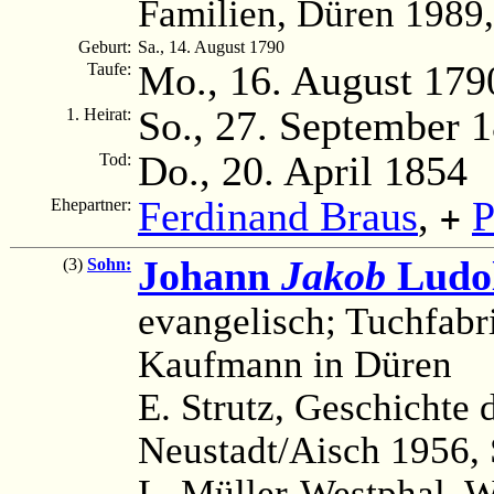
Familien, Düren 1989,
Geburt:
Sa., 14. August 1790
Mo., 16. August 179
Taufe:
So., 27. September 
1. Heirat:
Do., 20. April 1854
Tod:
Ferdinand Braus
,
P
Ehepartner:
+
Johann
Jakob
Ludol
(3)
Sohn:
evangelisch; Tuchfabr
Kaufmann in Düren
E. Strutz, Geschichte 
Neustadt/Aisch 1956, 
L. Müller-Westphal, 