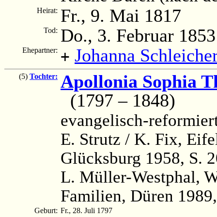
Fr., 9. Mai 1817
Heirat:
Do., 3. Februar 1853
Tod:
Johanna Schleiche
Ehepartner:
+
Apollonia Sophia Th
(5)
Tochter:
(1797 – 1848)
evangelisch-reformier
E. Strutz / K. Fix, Ei
Glücksburg 1958, S. 
L. Müller-Westphal, 
Familien, Düren 1989,
Geburt:
Fr., 28. Juli 1797