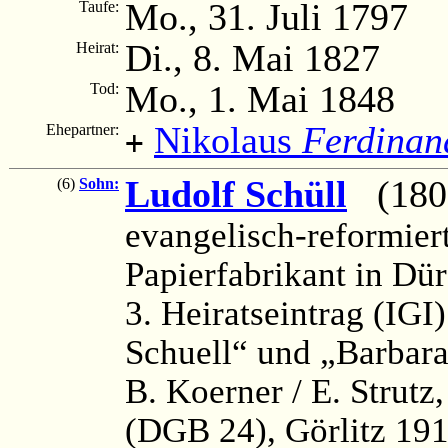
Mo., 31. Juli 1797
Taufe:
Di., 8. Mai 1827
Heirat:
Mo., 1. Mai 1848
Tod:
Nikolaus
Ferdinan
Ehepartner:
+
Ludolf Schüll
(1801
(6)
Sohn:
evangelisch-reformiert
Papierfabrikant in Dü
3. Heiratseintrag (IGI
Schuell“ und „Barbara
B. Koerner / E. Strutz
(DGB 24), Görlitz 1913