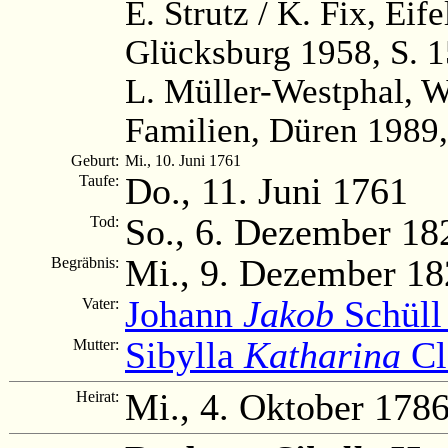
E. Strutz / K. Fix, Ei
Glücksburg 1958, S. 
L. Müller-Westphal, 
Familien, Düren 1989,
Geburt:
Mi., 10. Juni 1761
Do., 11. Juni 1761
Taufe:
So., 6. Dezember 18
Tod:
Mi., 9. Dezember 18
Begräbnis:
Johann
Jakob
Schüll 
Vater:
Sibylla
Katharina
Cl
Mutter:
Mi., 4. Oktober 178
Heirat: