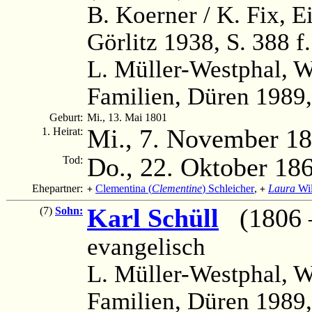
B. Koerner / K. Fix, 
Görlitz 1938, S. 388 f.
L. Müller-Westphal, 
Familien, Düren 1989,
Geburt:
Mi., 13. Mai 1801
Mi., 7. November 1
1. Heirat:
Do., 22. Oktober 18
Tod:
Ehepartner:
Clementina (
Clementine
) Schleicher
,
Laura
Wil
+
+
Karl Schüll
(1806 –
(7)
Sohn:
evangelisch
L. Müller-Westphal, 
Familien, Düren 1989,