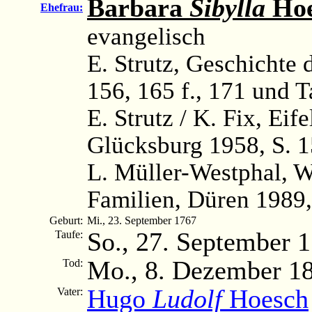
Barbara
Sibylla
Hoe
Ehefrau:
evangelisch
E. Strutz, Geschichte d
156, 165 f., 171 und T
E. Strutz / K. Fix, Ei
Glücksburg 1958, S. 
L. Müller-Westphal, 
Familien, Düren 1989,
Geburt:
Mi., 23. September 1767
So., 27. September 
Taufe:
Mo., 8. Dezember 1
Tod:
Hugo
Ludolf
Hoesch
Vater: