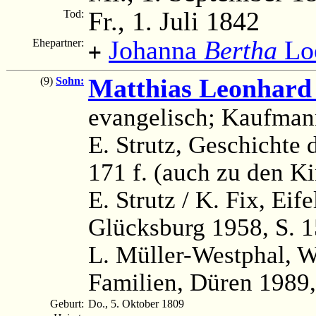
Fr., 1. Juli 1842
Tod:
Johanna
Bertha
Lo
Ehepartner:
+
Matthias Leonhar
(9)
Sohn:
evangelisch; Kaufman
E. Strutz, Geschichte d
171 f. (auch zu den K
E. Strutz / K. Fix, Ei
Glücksburg 1958, S. 1
L. Müller-Westphal, 
Familien, Düren 1989,
Geburt:
Do., 5. Oktober 1809