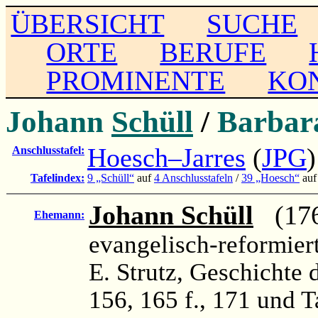
ÜBERSICHT
SUCHE
ORTE
BERUFE
PROMINENTE
KO
Johann
Schüll
/
Barba
Hoesch–Jarres
(
JPG
)
Anschlusstafel:
Tafelindex:
9 „Schüll“
auf
4 Anschlusstafeln
/
39 „Hoesch“
au
Johann Schüll
(176
Ehemann:
evangelisch-reformiert
E. Strutz, Geschichte d
156, 165 f., 171 und T