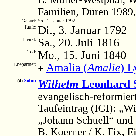
Familien, Düren 1989,
Geburt:
So., 1. Januar 1792
Di., 3. Januar 1792
Taufe:
Sa., 20. Juli 1816
Heirat:
Mo., 15. Juni 1840
Tod:
Amalia (
Amalie
) L
Ehepartner:
+
Wilhelm
Leonhard S
(4)
Sohn:
evangelisch-reformier
Taufeintrag (IGI): „W
„Johann Schuell“ und 
B. Koerner / K. Fix, 