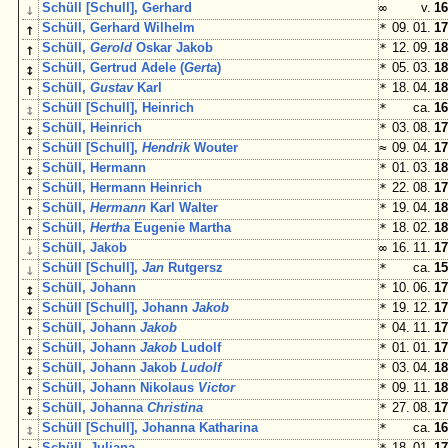
↓
Schüll [Schull], Gerhard
∞
v.
16
↑
Schüll, Gerhard Wilhelm
*
09. 01.
17
↑
Schüll,
Gerold
Oskar Jakob
*
12. 09.
18
↕
Schüll, Gertrud Adele (
Gerta
)
*
05. 03.
18
↑
Schüll,
Gustav
Karl
*
18. 04.
18
↕
Schüll [Schull], Heinrich
*
ca.
16
↕
Schüll, Heinrich
*
03. 08.
17
↑
Schüll [Schull],
Hendrik
Wouter
≈
09. 04.
17
↕
Schüll, Hermann
*
01. 03.
18
↑
Schüll, Hermann Heinrich
*
22. 08.
17
↑
Schüll,
Hermann
Karl Walter
*
19. 04.
18
↑
Schüll,
Hertha
Eugenie Martha
*
18. 02.
18
↓
Schüll, Jakob
∞
16. 11.
17
↓
Schüll [Schull],
Jan
Rutgersz
*
ca.
15
↕
Schüll, Johann
*
10. 06.
17
↕
Schüll [Schull], Johann
Jakob
*
19. 12.
17
↑
Schüll, Johann
Jakob
*
04. 11.
17
↕
Schüll, Johann
Jakob
Ludolf
*
01. 01.
17
↕
Schüll, Johann Jakob
Ludolf
*
03. 04.
18
↑
Schüll, Johann Nikolaus
Victor
*
09. 11.
18
↕
Schüll, Johanna
Christina
*
27. 08.
17
↕
Schüll [Schull], Johanna Katharina
*
ca.
16
Schüll, Juliana
*
18. 01.
17