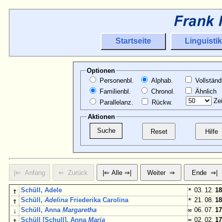
Startseite
Linguistik
Optionen
Personenbl.
Alphab.
Vollständ
Familienbl.
Chronol.
Ähnlich
Zei
Parallelanz.
Rückw.
Aktionen
↑
Schüll, Adele
*
03. 12.
18
↑
Schüll,
Adelina
Friederika Carolina
*
21. 08.
18
↓
Schüll, Anna
Margaretha
∞
06. 07.
17
↑
Schüll [Schull], Anna
Maria
≈
02. 02.
17