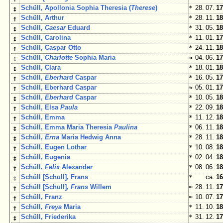
↕
Schüll, Apollonia Sophia Theresia (
Therese
)
*
28. 07.
17
↑
Schüll, Arthur
*
28. 11.
18
↕
Schüll,
Caesar
Eduard
*
31. 05.
18
↕
Schüll, Carolina
*
11. 01.
17
↑
Schüll, Caspar Otto
*
24. 11.
18
↕
Schüll,
Charlotte
Sophia Maria
≈
04. 06.
17
↕
Schüll, Clara
*
18. 01.
18
↑
Schüll,
Eberhard
Caspar
*
16. 05.
17
↑
Schüll, Eberhard Caspar
≈
05. 01.
17
↕
Schüll,
Eberhard
Caspar
*
10. 05.
18
↑
Schüll, Elsa
Paula
*
22. 09.
18
↑
Schüll, Emma
*
11. 12.
18
↕
Schüll, Emma Maria Theresia
Paulina
*
06. 11.
18
↕
Schüll,
Erna
Maria Hedwig Anna
*
28. 11.
18
↑
Schüll, Eugen Lothar
*
10. 08.
18
↕
Schüll, Eugenia
*
02. 04.
18
↑
Schüll,
Felix
Alexander
*
08. 06.
18
↕
Schüll [Schull], Frans
*
ca.
16
↑
Schüll [Schull],
Frans
Willem
≈
28. 11.
17
↑
Schüll, Franz
≈
10. 07.
17
↑
Schüll,
Freya
Maria
*
11. 10.
18
↕
Schüll, Friederika
*
31. 12.
17