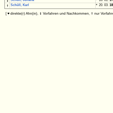
↕
↑
Schüll, Karl
*
20. 03.
18
↕
↑
[
direkte(r) Ahn(in),
Vorfahren und Nachkommen,
nur Vorfahr
♥