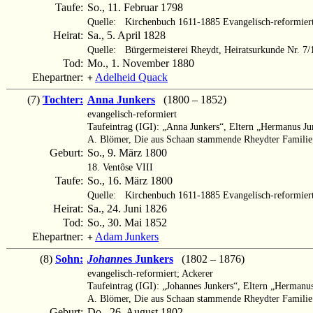
Taufe:
So., 11. Februar 1798
Quelle:
Kirchenbuch 1611-1885 Evangelisch-reformier
Heirat:
Sa., 5. April 1828
Quelle:
Bürgermeisterei Rheydt, Heiratsurkunde Nr. 7
Tod:
Mo., 1. November 1880
Ehepartner:
Adelheid Quack
+
(7)
Tochter:
Anna Junkers
(1800 – 1852)
evangelisch-reformiert
Taufeintrag (IGI): „Anna Junkers“, Eltern „Hermanus J
A. Blömer, Die aus Schaan stammende Rheydter Familie 
Geburt:
So., 9. März 1800
18. Ventôse VIII
Taufe:
So., 16. März 1800
Quelle:
Kirchenbuch 1611-1885 Evangelisch-reformier
Heirat:
Sa., 24. Juni 1826
Tod:
So., 30. Mai 1852
Ehepartner:
Adam Junkers
+
(8)
Sohn:
Johann
es Junkers
(1802 – 1876)
evangelisch-reformiert; Ackerer
Taufeintrag (IGI): „Johannes Junkers“, Eltern „Herman
A. Blömer, Die aus Schaan stammende Rheydter Familie 
Geburt:
Do., 26. August 1802