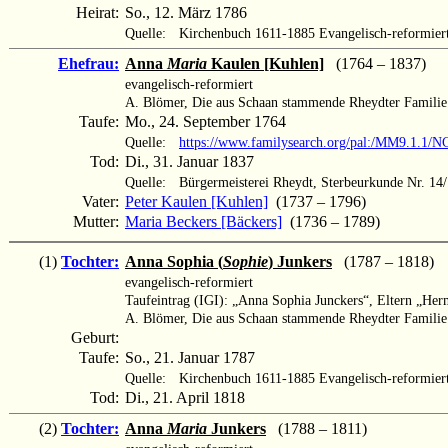
Heirat:
So., 12. März 1786
Quelle:
Kirchenbuch 1611-1885 Evangelisch-reformier
Ehefrau:
Anna
Maria
Kaulen [Kuhlen]
(1764 – 1837)
evangelisch-reformiert
A. Blömer, Die aus Schaan stammende Rheydter Familie 
Taufe:
Mo., 24. September 1764
Quelle:
https://www.familysearch.org/pal:/MM9.1.1/
Tod:
Di., 31. Januar 1837
Quelle:
Bürgermeisterei Rheydt, Sterbeurkunde Nr. 14
Vater:
Peter Kaulen [Kuhlen]
(1737 – 1796)
Mutter:
Maria Beckers [Bäckers]
(1736 – 1789)
(1)
Tochter:
Anna Sophia (
Sophie
) Junkers
(1787 – 1818)
evangelisch-reformiert
Taufeintrag (IGI): „Anna Sophia Junckers“, Eltern „He
A. Blömer, Die aus Schaan stammende Rheydter Familie
Geburt:
Taufe:
So., 21. Januar 1787
Quelle:
Kirchenbuch 1611-1885 Evangelisch-reformier
Tod:
Di., 21. April 1818
(2)
Tochter:
Anna
Maria
Junkers
(1788 – 1811)