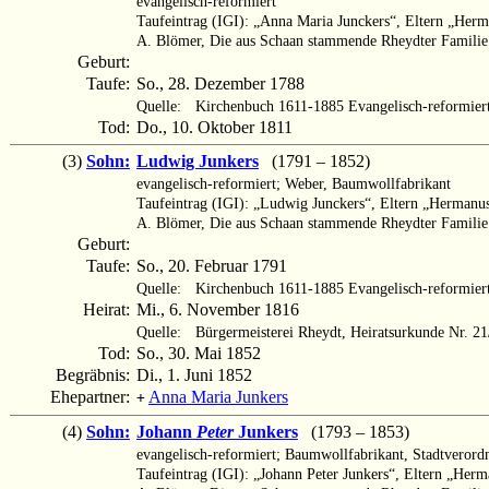
evangelisch-reformiert
Taufeintrag (IGI): „Anna Maria Junckers“, Eltern „Her
A. Blömer, Die aus Schaan stammende Rheydter Familie
Geburt:
Taufe:
So., 28. Dezember 1788
Quelle:
Kirchenbuch 1611-1885 Evangelisch-reformier
Tod:
Do., 10. Oktober 1811
(3)
Sohn:
Ludwig Junkers
(1791 – 1852)
evangelisch-reformiert; Weber, Baumwollfabrikant
Taufeintrag (IGI): „Ludwig Junckers“, Eltern „Hermanu
A. Blömer, Die aus Schaan stammende Rheydter Familie 
Geburt:
Taufe:
So., 20. Februar 1791
Quelle:
Kirchenbuch 1611-1885 Evangelisch-reformier
Heirat:
Mi., 6. November 1816
Quelle:
Bürgermeisterei Rheydt, Heiratsurkunde Nr. 2
Tod:
So., 30. Mai 1852
Begräbnis:
Di., 1. Juni 1852
Ehepartner:
Anna Maria Junkers
+
(4)
Sohn:
Johann
Peter
Junkers
(1793 – 1853)
evangelisch-reformiert; Baumwollfabrikant, Stadtverord
Taufeintrag (IGI): „Johann Peter Junkers“, Eltern „Her