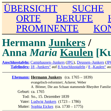
ÜBERSICHT
SUCHE
ORTE
BERUFE
PROMINENTE
KO
Hermann
Junkers
/
Anna
Maria
Kaulen
[Ku
Anschlusstafeln:
Camphausen–Junkers
(
JPG
),
Deussen–Junkers
(
JP
Tafelindex:
18 „Junkers“
auf
8 Anschlusstafeln
/
8 „Kaulen“
au
Ehemann:
Hermann Junkers
(ca. 1765 – 1839)
evangelisch-reformiert; Ackerer, Weber
A. Blömer, Die aus Schaan stammende Rheydter Familie 
Geburt:
ca. 1765
Tod:
So., 15. Dezember 1839
Vater:
Ludwig Junkers
(1723 – 1786)
Mutter:
Sophia Eickes
(ca. 1730 – 1775)