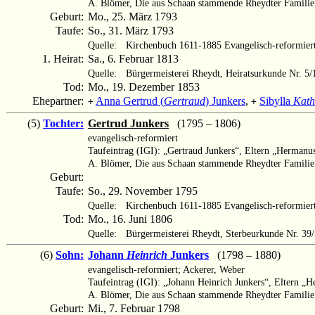
A. Blömer, Die aus Schaan stammende Rheydter Familie 
Geburt:
Mo., 25. März 1793
Taufe:
So., 31. März 1793
Quelle:
Kirchenbuch 1611-1885 Evangelisch-reformier
1. Heirat:
Sa., 6. Februar 1813
Quelle:
Bürgermeisterei Rheydt, Heiratsurkunde Nr. 5
Tod:
Mo., 19. Dezember 1853
Ehepartner:
Anna Gertrud (
Gertraud
) Junkers
,
Sibylla
Kath
+
+
(5)
Tochter:
Gertrud Junkers
(1795 – 1806)
evangelisch-reformiert
Taufeintrag (IGI): „Gertraud Junkers“, Eltern „Herman
A. Blömer, Die aus Schaan stammende Rheydter Familie
Geburt:
Taufe:
So., 29. November 1795
Quelle:
Kirchenbuch 1611-1885 Evangelisch-reformier
Tod:
Mo., 16. Juni 1806
Quelle:
Bürgermeisterei Rheydt, Sterbeurkunde Nr. 39
(6)
Sohn:
Johann
Heinrich
Junkers
(1798 – 1880)
evangelisch-reformiert; Ackerer, Weber
Taufeintrag (IGI): „Johann Heinrich Junkers“, Eltern „
A. Blömer, Die aus Schaan stammende Rheydter Familie 
Geburt:
Mi., 7. Februar 1798