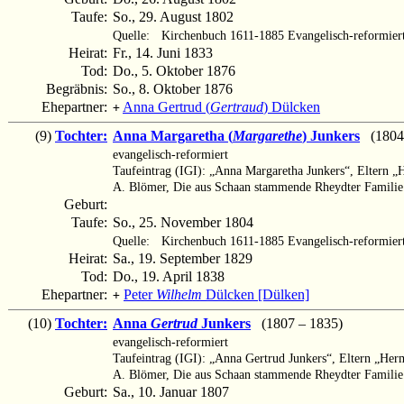
Taufe:
So., 29. August 1802
Quelle:
Kirchenbuch 1611-1885 Evangelisch-reformier
Heirat:
Fr., 14. Juni 1833
Tod:
Do., 5. Oktober 1876
Begräbnis:
So., 8. Oktober 1876
Ehepartner:
Anna Gertrud (
Gertraud
) Dülcken
+
(9)
Tochter:
Anna Margaretha (
Margarethe
) Junkers
(1804 
evangelisch-reformiert
Taufeintrag (IGI): „Anna Margaretha Junkers“, Eltern 
A. Blömer, Die aus Schaan stammende Rheydter Familie
Geburt:
Taufe:
So., 25. November 1804
Quelle:
Kirchenbuch 1611-1885 Evangelisch-reformier
Heirat:
Sa., 19. September 1829
Tod:
Do., 19. April 1838
Ehepartner:
Peter
Wilhelm
Dülcken [Dülken]
+
(10)
Tochter:
Anna
Gertrud
Junkers
(1807 – 1835)
evangelisch-reformiert
Taufeintrag (IGI): „Anna Gertrud Junkers“, Eltern „He
A. Blömer, Die aus Schaan stammende Rheydter Familie
Geburt:
Sa., 10. Januar 1807