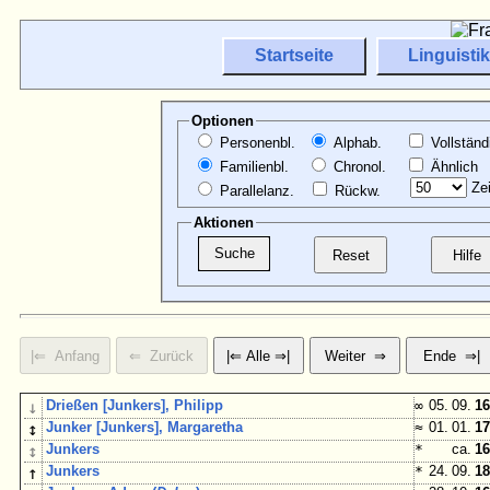
Startseite
Linguistik
Optionen
Personenbl.
Alphab.
Vollständ
Familienbl.
Chronol.
Ähnlich
Zei
Parallelanz.
Rückw.
Aktionen
↓
Drießen [Junkers], Philipp
∞
05. 09.
16
↕
Junker [Junkers], Margaretha
≈
01. 01.
17
↕
Junkers
*
ca.
16
↑
Junkers
*
24. 09.
18