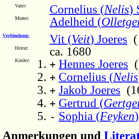
Cornelius (
Nelis
)
Vater:
Adelheid (
Olletge
Mutter:
Vit (
Veit
) Joeres
(1
Verbindung:
ca. 1680
Heirat:
Hennes Joeres
(
Kinder:
+
Cornelius (
Nelis
+
Jakob Joeres
(16
+
Gertrud (
Gertge
+
Sophia (
Feyken
-
Anmerkungen und
Litera