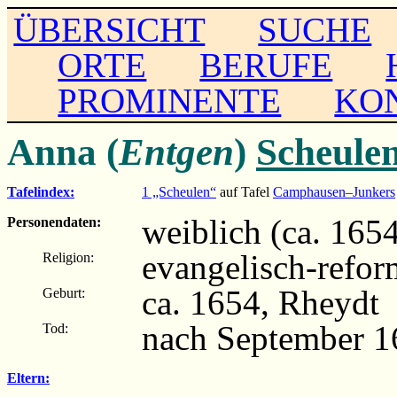
ÜBERSICHT
SUCHE
ORTE
BERUFE
PROMINENTE
KO
Anna (
Entgen
)
Scheule
Tafelindex:
1 „Scheulen“
auf Tafel
Camphausen–Junkers
weiblich (ca. 165
Personendaten:
evangelisch-refor
Religion:
ca. 1654, Rheydt
Geburt:
nach September 1
Tod:
Eltern: