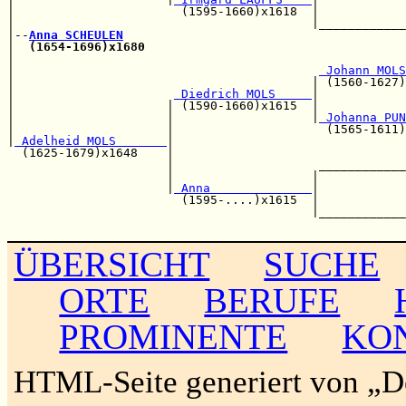
|                       (1595-1660)x1618  |            
|                                         |____________
|--
Anna SCHEULEN
|  
(1654-1696)x1680
|                                                      
|                                          
 Johann MOLS
|                                         | (1560-1627)
|                      
 Diedrich MOLS     
|            
|                     | (1590-1660)x1615  |            
|                     |                   |
 Johanna PUN
|                     |                     (1565-1611)
|
 Adelheid MOLS       
|                                
  (1625-1679)x1648    |                                
                      |                    ____________
                      |                   |            
                      |
 Anna              
|            
                        (1595-....)x1615  |            
                                          |____________
ÜBERSICHT
SUCHE
ORTE
BERUFE
PROMINENTE
KO
HTML-Seite generiert von „