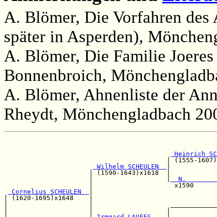
A. Blömer, Die Vorfahren des
später in Asperden), Mönchen
A. Blömer, Die Familie Joeres
Bonnenbroich, Mönchengladba
A. Blömer, Ahnenliste der Ann
Rheydt, Mönchengladbach 200
                                                       
                                                       
 Heinrich SC
                                          | (1555-1607)
 Wilhelm SCHEULEN  
|            
                      | (1590-1643)x1618  |            
                      |                   |
  N.        
                      |                     x1590      
 Cornelius SCHEULEN  
|                                
| (1620-1695)x1648    |                                
|                     |                    ____________
|                     |                   |            
|                     |
 Irmgard LAUFFS    
|            