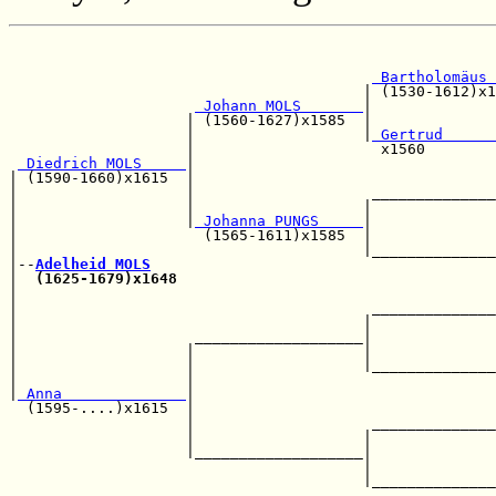
                                                       
                                                       
 Bartholomäus 
                                        | (1530-1612)x1
 Johann MOLS       
|              
                    | (1560-1627)x1585  |              
                    |                   |
 Gertrud      
                    |                     x1560        
 Diedrich MOLS     
|                                  
| (1590-1660)x1615  |                                  
|                   |                    ______________
|                   |                   |              
|                   |
 Johanna PUNGS     
|              
|                     (1565-1611)x1585  |              
|                                       |______________
|--
Adelheid MOLS
|  
(1625-1679)x1648
                                    
|                                                      
|                                        ______________
|                                       |              
|                    ___________________|              
|                   |                   |              
|                   |                   |______________
|                   |                                  
|
 Anna              
|                                  
  (1595-....)x1615  |                                  
                    |                    ______________
                    |                   |              
                    |___________________|              
                                        |              
                                        |______________