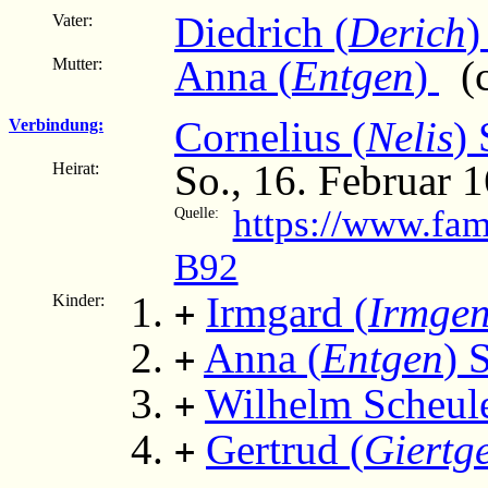
Diedrich (
Derich
)
Vater:
Anna (
Entgen
)
(c
Mutter:
Cornelius (
Nelis
)
Verbindung:
So., 16. Februar 
Heirat:
https://www.fam
Quelle:
B92
Irmgard (
Irmge
Kinder:
+
Anna (
Entgen
) 
+
Wilhelm Scheul
+
Gertrud (
Giertg
+