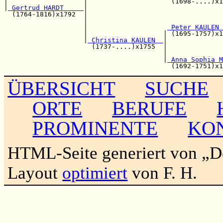
|                   |                     (1698-....)x1
|
 Gertrud HARDT     
|

  (1764-1816)x1792  |                                  
                    |                                  
                    |                    
 Peter KAULEN 
                    |                   | (1695-1757)x1
                    |
 Christina KAULEN  
|

                      (1737-....)x1755  |              
                                        |              
                                        |
 Anna Sophia M
ÜBERSICHT
SUCHE
ORTE
BERUFE
PROMINENTE
KO
HTML-Seite generiert von „
Layout
optimiert
von F. H.