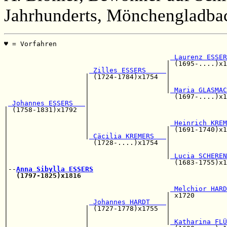
Jahrhunderts, Mönchengladbac
♥ = Vorfahren                                          
                                                       
 Laurenz ESSER
                                        | (1695-....)x1
 Zilles ESSERS     
|

                    | (1724-1784)x1754  |              
                    |                   |              
                    |                   |
 Maria GLASMAC
                    |                     (1697-....)x1
 Johannes ESSERS   
|

| (1758-1831)x1792  |                                  
|                   |                                  
|                   |                    
 Heinrich KREM
|                   |                   | (1691-1740)x1
|                   |
 Cäcilia KREMERS   
|

|                     (1728-....)x1754  |              
|                                       |              
|                                       |
 Lucia SCHEREN
|                                         (1683-1755)x1
|--
Anna Sibylla ESSERS
|  
(1797-1825)x1816
                                    
|                                                      
|                                        
 Melchior HARD
|                                       | x1720        
|                    
 Johannes HARDT    
|

|                   | (1727-1778)x1755  |              
|                   |                   |              
|                   |                   |
 Katharina FLÜ