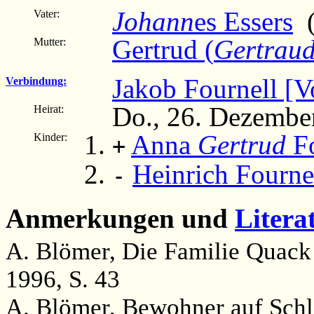
Johann
es Essers
(
Vater:
Gertrud (
Gertrau
Mutter:
Jakob Fournell [V
Verbindung:
Do., 26. Dezembe
Heirat:
Anna
Gertrud
Fo
Kinder:
+
Heinrich Fournel
-
Anmerkungen und
Litera
A. Blömer, Die Familie Quac
1996, S. 43
A. Blömer, Bewohner auf Schlo