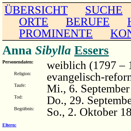
ÜBERSICHT
SUCHE
ORTE
BERUFE
PROMINENTE
KO
Anna
Sibylla
Essers
weiblich (1797 – 
Personendaten:
evangelisch-refor
Religion:
Mi., 6. September
Taufe:
Do., 29. Septemb
Tod:
So., 2. Oktober 1
Begräbnis:
Eltern: