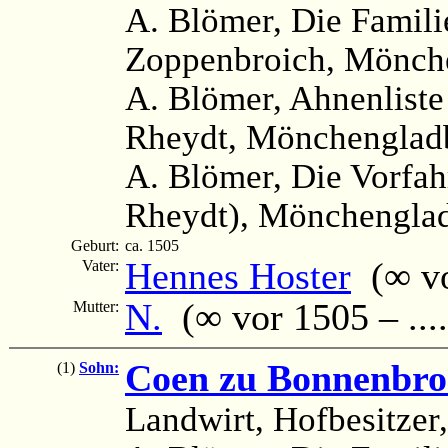
A. Blömer, Die Famili
Zoppenbroich, Mönche
A. Blömer, Ahnenliste
Rheydt, Mönchengladb
A. Blömer, Die Vorfah
Rheydt), Mönchenglad
Geburt:
ca. 1505
Hennes Hoster
(∞ vor
Vater:
N.
(∞ vor 1505 – ....
Mutter:
Coen zu Bonnenbro
(1)
Sohn:
Landwirt, Hofbesitzer