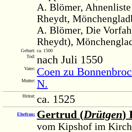
A. Blömer, Ahnenliste
Rheydt, Mönchengladb
A. Blömer, Die Vorfah
Rheydt), Mönchenglad
Geburt:
ca. 1500
nach Juli 1550
Tod:
Coen zu Bonnenbro
Vater:
N.
Mutter:
ca. 1525
Heirat:
Gertrud (
Drütgen
)
Ehefrau:
vom Kipshof im Kirc