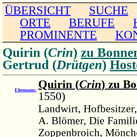
ÜBERSICHT
SUCHE
ORTE
BERUFE
PROMINENTE
KO
Quirin (
Crin
)
zu Bonne
Gertrud (
Drütgen
)
Host
Quirin (
Crin
) zu B
Ehemann:
1550)
Landwirt, Hofbesitzer
A. Blömer, Die Famili
Zoppenbroich, Mönche