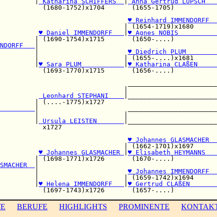
         |
 Katharina SCHIFFERS  
|
 Anna Gertrud LÜPSCH   
           (1680-1752)x1704       (1655-1705)           
                                 
♥ Reinhard IMMENDORFF  
                                | (1654-1719)x1680      
          
♥ Daniel IMMENDORFF   
|
♥ Agnes NOBIS          
         | (1690-1754)x1715       (1650-....)           
NDORFF   
|

         |                       
♥ Diedrich PLUM        
         |                      | (1655-....)x1681      
         |
♥ Sara PLUM           
|
♥ Katharina CLAßEN     
           (1693-1770)x1715       (1656-....)           
                                 _______________________
                                |                       
          
 Leonhard STEPHANI    
|_______________________
         | (....-1775)x1727                             
         
|                       _______________________
         |                      |                       
         |
 Ursula LEISTEN       
|_______________________
           x1727                                        
                                 
♥ Johannes GLASMACHER  
                                | (1662-1701)x1697      
          
♥ Johannes GLASMACHER 
|
♥ Elisabeth HEYMANNS   
         | (1698-1771)x1726       (1670-....)           
SMACHER  
|

         |                       
♥ Johannes IMMENDORFF  
         |                      | (1659-1742)x1694      
         |
♥ Helena IMMENDORFF   
|
♥ Gertrud CLAßEN       
TE
BERUFE
HIGHLIGHTS
PROMINENTE
KONTAK