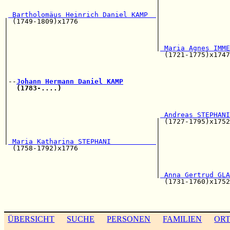
                                     |                 
                                     |                 
 Bartholomäus Heinrich Daniel KAMP  
|

| (1749-1809)x1776                   |                 
|                                    |                 
|                                    |                 
|                                    |                 
|                                    |
 Maria Agnes IMME
|                                      (1721-1775)x1747
|                                                      
|                                                      
|                                                      
|--
Johann Hermann Daniel KAMP
|  
(1783-....)
                                         
|                                                      
|                                                      
|                                                      
|                                     
 Andreas STEPHANI
|                                    | (1727-1795)x1752
|                                    |                 
|                                    |                 
|
 Maria Katharina STEPHANI           
|

  (1758-1792)x1776                   |                 
                                     |                 
                                     |                 
                                     |                 
                                     |
 Anna Gertrud GLA
                                       (1731-1760)x1752
                                                       
                                                       
ÜBERSICHT
SUCHE
PERSONEN
FAMILIEN
OR