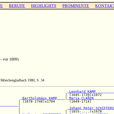
TE
BERUFE
HIGHLIGHTS
PROMINENTE
KONTAK
– vor 1809)
, Mönchengladbach 1980, S. 34
                                 
 Leonhard KAMP         
                                | (1645-1720)x1672      
 Bartholomäus KAMP    
|
 Maria CLAßEN          
         | (1678-1748)x1704       (1649-1714)           
         
|

         |                       
 Johann Peter SCHIFFERS
         |                      | (1655-....)x1678      