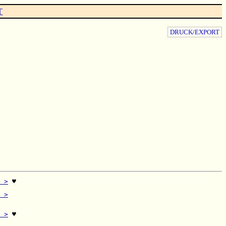
T
DRUCK/EXPORT
 >
 ♥

  

 >
  

 >
 ♥

  
