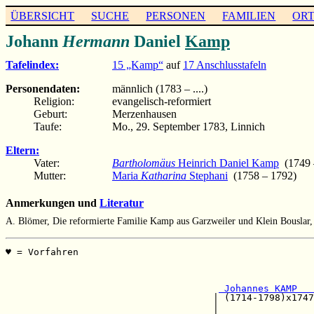
ÜBERSICHT
SUCHE
PERSONEN
FAMILIEN
OR
Johann
Hermann
Daniel
Kamp
Tafelindex:
15 „Kamp“
auf
17 Anschlusstafeln
Personendaten:
männlich (1783 – ....)
Religion:
evangelisch-reformiert
Geburt:
Merzenhausen
Taufe:
Mo., 29. September 1783, Linnich
Eltern:
Vater:
Bartholomäus
Heinrich Daniel Kamp
(1749 
Mutter:
Maria
Katharina
Stephani
(1758 – 1792)
Anmerkungen und
Literatur
A. Blömer, Die reformierte Familie Kamp aus Garzweiler und Klein Bouslar
♥ = Vorfahren                                          
                                                       
                                                       
 Johannes KAMP   
                                     | (1714-1798)x1747
                                     |                 