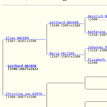
                                                       
                                                       
 Heinrich N
                                           | (1500-....
 Gotthard NACKEN   
|

                       | (1540-1595)x1566  |           
                       |                   |           
                       |                   |
 Katharina 
                       |                     (1510-1587
 Elias NACKEN         
|

| (1567-1635)x1596     |                               
|                      |                               
|                      |                    
 Johannes P
|                      |                   | (1510-1580
|                      |
 Maria PELTZER     
|           
|                        (1547-1593)x1566  |           
|                                          |
 Elisabeth 
|                                            x1540     
|--
Gotthard NACKEN
|  
(1596-1667)x1622
                                    
|                                                      
|                                           ___________
|                                          |           
|                       ___________________|           
|                      |                   |           
|                      |                   |___________
|                      |                               
|
 Christina von WIRTH  
|                               
  (1560-1607)x1596     |                               
                       |                    ___________
                       |                   |           
                       |___________________|           