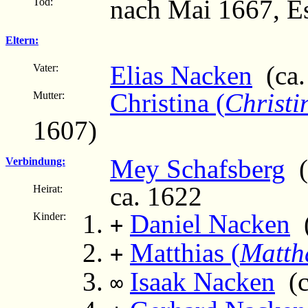
nach Mai 1667, E
Tod:
Eltern:
Elias Nacken
(ca.
Vater:
Christina (
Christi
Mutter:
1607)
Mey Schafsberg
(
Verbindung:
ca. 1622
Heirat:
Daniel Nacken
(
Kinder:
+
Matthias (
Matth
+
Isaak Nacken
(ca
∞