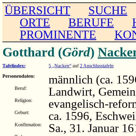
ÜBERSICHT
SUCHE
ORTE
BERUFE
PROMINENTE
KO
Gotthard (
Görd
)
Nacke
Tafelindex:
5 „Nacken“
auf
2 Anschlusstafeln
männlich (ca. 159
Personendaten:
Landwirt, Gemeind
Beruf:
evangelisch-refor
Religion:
ca. 1596, Eschwei
Geburt:
Sa., 31. Januar 1
Konfirmation: