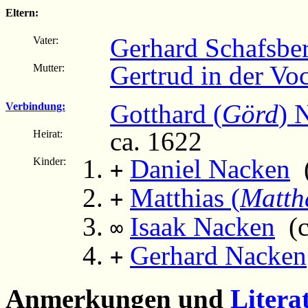
Eltern:
Gerhard Schafsbe
Vater:
Gertrud in der Vo
Mutter:
Gotthard (
Görd
) 
Verbindung:
ca. 1622
Heirat:
Daniel Nacken
(
Kinder:
+
Matthias (
Matth
+
Isaak Nacken
(ca
∞
Gerhard Nacken
+
Anmerkungen und
Litera