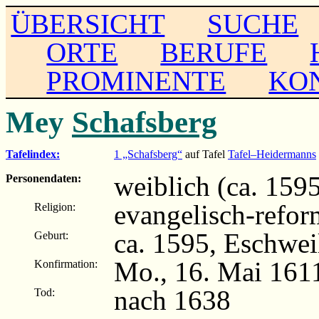
ÜBERSICHT
SUCHE
ORTE
BERUFE
PROMINENTE
KO
Mey
Schafsberg
Tafelindex:
1 „Schafsberg“
auf Tafel
Tafel–Heidermanns
weiblich (ca. 159
Personendaten:
evangelisch-refor
Religion:
ca. 1595, Eschwei
Geburt:
Mo., 16. Mai 161
Konfirmation:
nach 1638
Tod: