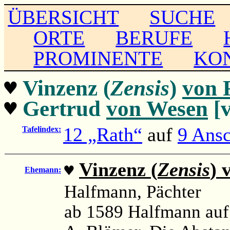
ÜBERSICHT
SUCHE
ORTE
BERUFE
PROMINENTE
KO
♥
Vinzenz (
Zensis
)
von 
♥
Gertrud
von Wesen
[v
12 „Rath“
auf
9 Ansc
Tafelindex:
Vinzenz (
Zensis
) 
♥
Ehemann:
Halfmann, Pächter
ab 1589 Halfmann auf