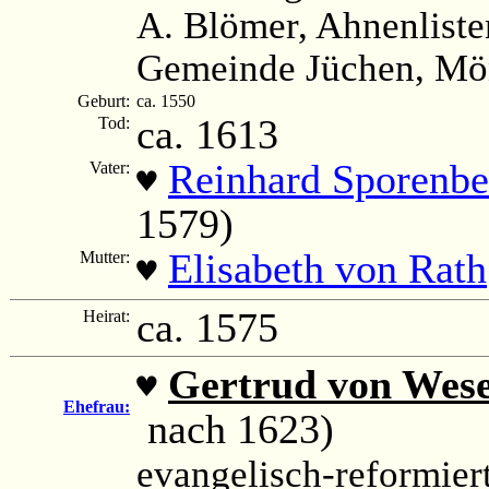
A. Blömer, Ahnenliste
Gemeinde Jüchen, Mön
Geburt:
ca. 1550
ca. 1613
Tod:
Reinhard Sporenbe
Vater:
♥
1579)
Elisabeth von Rath
Mutter:
♥
ca. 1575
Heirat:
Gertrud von Wese
♥
Ehefrau:
nach 1623)
evangelisch-reformier