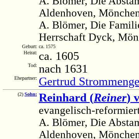
A. Blömer, Die Absta
Aldenhoven, Mönchen
A. Blömer, Die Famili
Herrschaft Dyck, Mönc
Geburt:
ca. 1575
ca. 1605
Heirat:
nach 1631
Tod:
Gertrud Strommenge
Ehepartner:
Reinhard (
Reiner
) 
(2)
Sohn:
evangelisch-reformier
A. Blömer, Die Absta
Aldenhoven, Mönchen