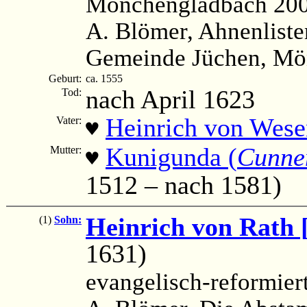
Mönchengladbach 200
A. Blömer, Ahnenliste
Gemeinde Jüchen, Mön
Geburt:
ca. 1555
nach April 1623
Tod:
Heinrich von Wese
Vater:
♥
Kunigunda (
Cunne
Mutter:
♥
1512 – nach 1581)
Heinrich von Rath [
(1)
Sohn:
1631)
evangelisch-reformier