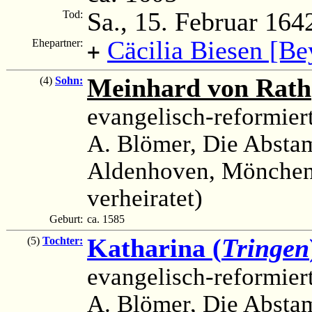
Sa., 15. Februar 164
Tod:
Cäcilia Biesen [Be
Ehepartner:
+
Meinhard von Rath
(4)
Sohn:
evangelisch-reformier
A. Blömer, Die Absta
Aldenhoven, Möncheng
verheiratet)
Geburt:
ca. 1585
Katharina (
Tringen
(5)
Tochter:
evangelisch-reformier
A. Blömer, Die Absta