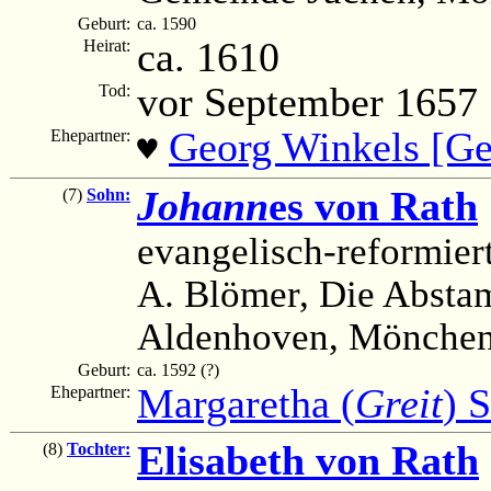
Geburt:
ca. 1590
ca. 1610
Heirat:
vor September 1657
Tod:
Georg Winkels [Ge
Ehepartner:
♥
Johann
es von Rath
(7)
Sohn:
evangelisch-reformier
A. Blömer, Die Absta
Aldenhoven, Mönchen
Geburt:
ca. 1592 (?)
Margaretha (
Greit
) 
Ehepartner:
Elisabeth von Rath
(8)
Tochter: