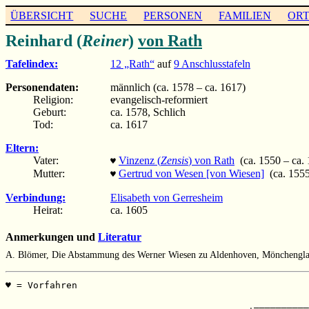
ÜBERSICHT
SUCHE
PERSONEN
FAMILIEN
OR
Reinhard (
Reiner
)
von Rath
Tafelindex:
12 „Rath“
auf
9 Anschlusstafeln
Personendaten:
männlich (ca. 1578 – ca. 1617)
Religion:
evangelisch-reformiert
Geburt:
ca. 1578, Schlich
Tod:
ca. 1617
Eltern:
Vater:
Vinzenz (
Zensis
) von Rath
(ca. 1550 – ca.
♥
Mutter:
Gertrud von Wesen [von Wiesen]
(ca. 1555
♥
Verbindung:
Elisabeth von Gerresheim
Heirat:
ca. 1605
Anmerkungen und
Literatur
A. Blömer, Die Abstammung des Werner Wiesen zu Aldenhoven, Mönchengla
♥ = Vorfahren                                          
                                                       
                                             __________