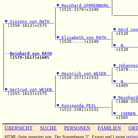
                                            |          
♥ Reinhard SPORENBERG 
|          
                     | (1515-1579)x1540     |          
                     |                      |__________
                     |                                 
♥ Vinzenz von RATH  
|                                 
| (1550-1613)x1575   |                                 
|                    |                       
♥ Görd von
|                    |                      | x1520    
|                    |
♥ Elisabeth von RATH  
|          
|                      (1520-....)x1540     |          
|                                           |
♥  N.     
|                                             x1520    
|--
Reinhard von RATH
|  
(1578-1617)x1605
                                    
|                                                      
|                                            
♥ Johannes
|                                           | (1470-...
|                     
♥ Heinrich von WESEN  
|          
|                    | (1510-1571)x1532     |          
|                    |                      |
♥  N.     
|                    |                        x1495    
|
♥ Gertrud von WESEN 
|                                 
  (1555-1623)x1575   |                                 
                     |                       
♥ Reinhard
                     |                      | (1480-155
                     |
♥ Kunigunda PEIL      
|          
                       (1512-1581)x1532     |          
                                            |
♥  COENEN 
ÜBERSICHT
SUCHE
PERSONEN
FAMILIEN
OR
HTML-Seite generiert von „Der Stammbaum 5“. Export und Layout
optimi