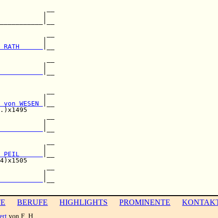
              

            __

           |  

___________|__

              

            __

           |  

 RATH      
|__

              

            __

           |  

           
|__

              

            __

           |  

 von WESEN 
|__

.)x1495       

            __

           |  

           
|__

              

            __

           |  

 PEIL      
|__

4)x1505       

            __

           |  

           
|__

TE
BERUFE
HIGHLIGHTS
PROMINENTE
KONTAK
ert
von F. H.