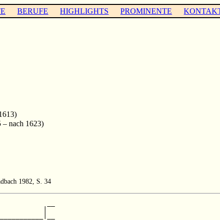
TE
BERUFE
HIGHLIGHTS
PROMINENTE
KONTAK
 1613)
 – nach 1623)
dbach 1982, S. 34
            __

           |  

___________|__
