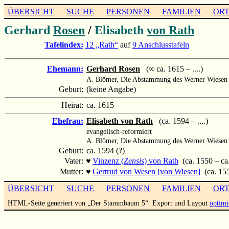
ÜBERSICHT
SUCHE
PERSONEN
FAMILIEN
OR
Gerhard
Rosen
/
Elisabeth
von Rath
Tafelindex:
12 „Rath“
auf
9 Anschlusstafeln
Ehemann:
Gerhard Rosen
(∞ ca. 1615 – ....)
A. Blömer, Die Abstammung des Werner Wiesen 
Geburt:
(keine Angabe)
Heirat:
ca. 1615
Ehefrau:
Elisabeth von Rath
(ca. 1594 – ....)
evangelisch-reformiert
A. Blömer, Die Abstammung des Werner Wiesen 
Geburt:
ca. 1594 (?)
Vater:
Vinzenz (
Zensis
) von Rath
(ca. 1550 – ca
♥
Mutter:
Gertrud von Wesen [von Wiesen]
(ca. 155
♥
ÜBERSICHT
SUCHE
PERSONEN
FAMILIEN
OR
HTML-Seite generiert von „Der Stammbaum 5“. Export und Layout
optimi