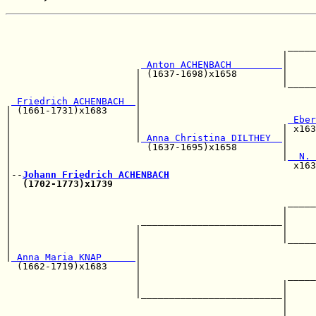
                                                       
                                                       
                                                  _____
                                                 |     
 Anton ACHENBACH         
|     
                       | (1637-1698)x1658        |     
                       |                         |_____
                       |                               
 Friedrich ACHENBACH  
|                               
| (1661-1731)x1683     |                               
|                      |                          
 Eber
|                      |                         | x163
|                      |
 Anna Christina DILTHEY  
|     
|                        (1637-1695)x1658        |     
|                                                |
  N. 
|                                                  x163
|--
Johann Friedrich ACHENBACH
|  
(1702-1773)x1739
                                    
|                                                      
|                                                 _____
|                                                |     
|                       _________________________|     
|                      |                         |     
|                      |                         |_____
|                      |                               
|
 Anna Maria KNAP      
|                               
  (1662-1719)x1683     |                               
                       |                          _____
                       |                         |     
                       |_________________________|     
                                                 |     
                                                 |_____