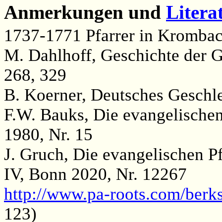
Anmerkungen und
Litera
1737-1771 Pfarrer in Kromba
M. Dahlhoff, Geschichte der G
268, 329
B. Koerner, Deutsches Geschle
F.W. Bauks, Die evangelischen 
1980, Nr. 15
J. Gruch, Die evangelischen P
IV, Bonn 2020, Nr. 12267
http://www.pa-roots.com/berk
123)