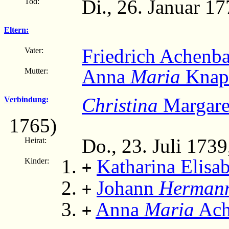
Di., 26. Januar 17
Tod:
Eltern:
Friedrich Achenb
Vater:
Anna
Maria
Knap
Mutter:
Christina
Margare
Verbindung:
1765)
Do., 23. Juli 173
Heirat:
Katharina Elisa
Kinder:
+
Johann
Herman
+
Anna
Maria
Ach
+