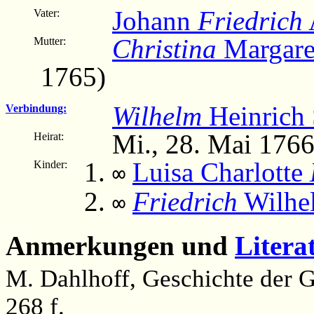
Johann
Friedrich
Vater:
Christina
Margare
Mutter:
1765)
Wilhelm
Heinrich 
Verbindung:
Mi., 28. Mai 176
Heirat:
Luisa Charlotte
Kinder:
∞
Friedrich
Wilhe
∞
Anmerkungen und
Litera
M. Dahlhoff, Geschichte der G
268 f.