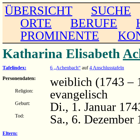
ÜBERSICHT
SUCHE
ORTE
BERUFE
PROMINENTE
KO
Katharina Elisabeth
Ac
Tafelindex:
6 „Achenbach“
auf
4 Anschlusstafeln
weiblich (1743 – 
Personendaten:
evangelisch
Religion:
Di., 1. Januar 17
Geburt:
Sa., 6. Dezember
Tod:
Eltern: