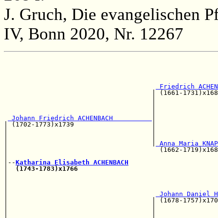
J. Gruch, Die evangelischen P
IV, Bonn 2020, Nr. 12267
                                                       
                                                       
                                                       
 Friedrich ACHEN
                                      | (1661-1731)x168
                                      |                
                                      |                
                                      |                
 Johann Friedrich ACHENBACH          
|                
| (1702-1773)x1739                    |                
|                                     |                
|                                     |                
|                                     |
 Anna Maria KNAP
|                                       (1662-1719)x168
|                                                      
|--
Katharina Elisabeth ACHENBACH
|  
(1743-1783)x1766
|                                                      
|                                                      
|                                                      
|                                      
 Johann Daniel H
|                                     | (1678-1757)x170
|                                     |                
|                                     |                