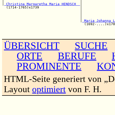
|                                     |                
|
 Christina Margaretha Maria HENDSCH  
|

  (1714-1765)x1739                    |                
                                      |                
                                      |                
                                      |                
                                      |
 Maria Johanna L
                                        (1692-....)x170
                                                       
                                                       
ÜBERSICHT
SUCHE
ORTE
BERUFE
PROMINENTE
KO
HTML-Seite generiert von „
Layout
optimiert
von F. H.