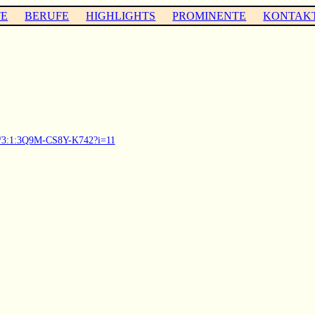
TE
BERUFE
HIGHLIGHTS
PROMINENTE
KONTAK
03/3:1:3Q9M-CS8Y-K742?i=11