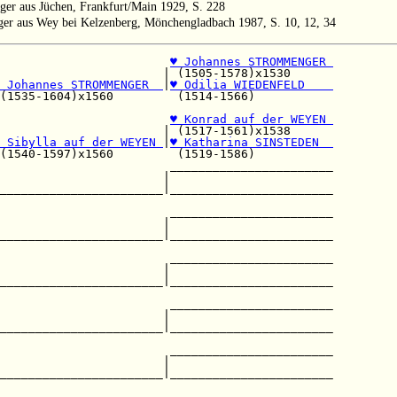
ger aus Jüchen, Frankfurt/Main 1929, S. 228
ger aus Wey bei Kelzenberg, Mönchengladbach 1987, S. 10, 12, 34
                        
♥ Johannes STROMMENGER 
                       | (1505-1578)x1530      

 Johannes STROMMENGER  
|
♥ Odilia WIEDENFELD    
(1535-1604)x1560         (1514-1566)           

                        
♥ Konrad auf der WEYEN 
                       | (1517-1561)x1538      

 Sibylla auf der WEYEN 
|
♥ Katharina SINSTEDEN  
(1540-1597)x1560         (1519-1586)           

                        _______________________

                       |                       

_______________________|_______________________

                                               

                        _______________________

                       |                       

_______________________|_______________________

                        _______________________

                       |                       

_______________________|_______________________

                                               

                        _______________________

                       |                       

_______________________|_______________________

                                               

                        _______________________

                       |                       

_______________________|_______________________

                                               

                        _______________________
