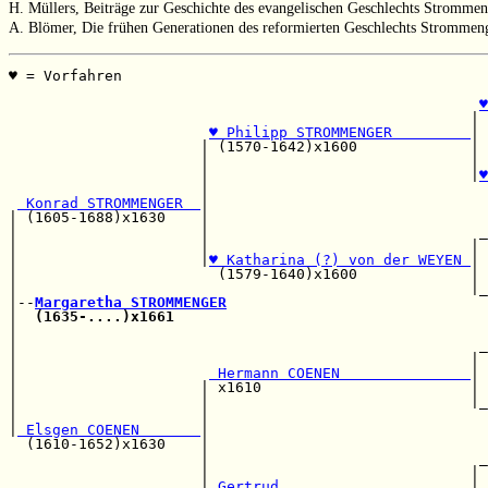
H. Müllers, Beiträge zur Geschichte des evangelischen Geschlechts Strommen
A. Blömer, Die frühen Generationen des reformierten Geschlechts Strommen
♥ = Vorfahren                                          
                                                       
♥
                                                     | 
♥ Philipp STROMMENGER         
|

                      | (1570-1642)x1600             | 
                      |                              | 
                      |                              |
♥
                      |                                
 Konrad STROMMENGER  
|                                
| (1605-1688)x1630    |                                
|                     |                               _
|                     |                              | 
|                     |
♥ Katharina (?) von der WEYEN 
| 
|                       (1579-1640)x1600             | 
|                                                    |_
|--
Margaretha STROMMENGER
|  
(1635-....)x1661
                                    
|                                                      
|                                                     _
|                                                    | 
|                      
 Hermann COENEN               
| 
|                     | x1610                        | 
|                     |                              |_
|                     |                                
|
 Elsgen COENEN       
|                                
  (1610-1652)x1630    |                                
                      |                               _
                      |                              | 
                      |
 Gertrud                      
| 