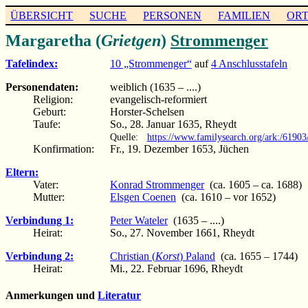
ÜBERSICHT
SUCHE
PERSONEN
FAMILIEN
OR
Margaretha (
Grietgen
)
Strommenger
Tafelindex:
10 „Strommenger“
auf
4 Anschlusstafeln
Personendaten:
weiblich (1635 – ....)
Religion:
evangelisch-reformiert
Geburt:
Horster-Schelsen
Taufe:
So., 28. Januar 1635, Rheydt
Quelle:
https://www.familysearch.org/ark:/619
Konfirmation:
Fr., 19. Dezember 1653, Jüchen
Eltern:
Vater:
Konrad Strommenger
(ca. 1605 – ca. 1688)
Mutter:
Elsgen Coenen
(ca. 1610 – vor 1652)
Verbindung 1:
Peter Wateler
(1635 – ....)
Heirat:
So., 27. November 1661, Rheydt
Verbindung 2:
Christian (
Korst
) Paland
(ca. 1655 – 1744)
Heirat:
Mi., 22. Februar 1696, Rheydt
Anmerkungen und
Literatur