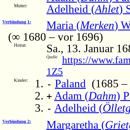
Adelheid (
Ahlet
) 
Mutter:
Maria (
Merken
) W
Verbindung 1:
(∞ 1680 – vor 1696)
Sa., 13. Januar 1
Heirat:
https://www.fam
Quelle:
1Z5
Paland
(1685 – .
Kinder:
-
Adam (
Dahm
) 
+
Adelheid (
Öllet
-
Margaretha (
Grie
Verbindung 2: