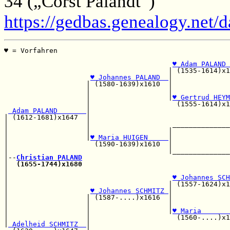
34 („Corst Palandt“)
https://gedbas.genealogy.net/
♥ = Vorfahren                                          
                                                       
♥ Adam PALAND 
                                        | (1535-1614)x1
♥ Johannes PALAND  
|

                    | (1580-1639)x1610  |              
                    |                   |              
                    |                   |
♥ Gertrud HEYM
                    |                     (1555-1614)x1
 Adam PALAND       
|                                  
| (1612-1681)x1647  |                                  
|                   |                    ______________
|                   |                   |              
|                   |
♥ Maria HUIGEN     
|              
|                     (1590-1639)x1610  |              
|                                       |______________
|--
Christian PALAND
|  
(1655-1744)x1680
|                                                      
|                                        
♥ Johannes SCH
|                                       | (1557-1624)x1
|                    
♥ Johannes SCHMITZ 
|

|                   | (1587-....)x1616  |              
|                   |                   |              
|                   |                   |
♥ Maria       
|                   |                     (1560-....)x1
|
 Adelheid SCHMITZ  
|                                  