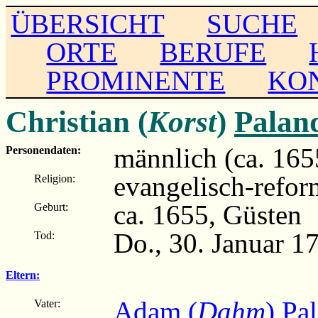
ÜBERSICHT
SUCHE
ORTE
BERUFE
PROMINENTE
KO
Christian (
Korst
)
Palan
männlich (ca. 165
Personendaten:
evangelisch-refor
Religion:
ca. 1655, Güsten
Geburt:
Do., 30. Januar 1
Tod:
Eltern:
Adam (
Dahm
) Pa
Vater: