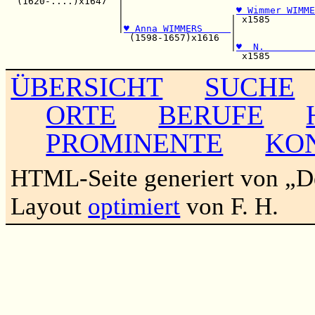
  (1620-....)x1647  |                                  
                    |                    
♥ Wimmer WIMME
                    |                   | x1585        
                    |
♥ Anna WIMMERS     
|              
                      (1598-1657)x1616  |              
                                        |
♥  N.         
ÜBERSICHT
SUCHE
ORTE
BERUFE
PROMINENTE
KO
HTML-Seite generiert von „
Layout
optimiert
von F. H.