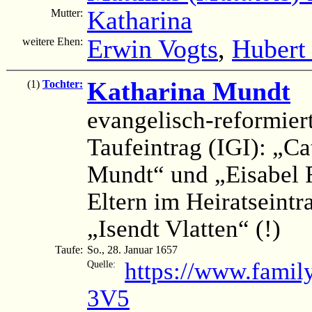
Katharina
Mutter:
Erwin Vogts
,
Hubert
weitere Ehen:
Katharina Mundt
(
(1)
Tochter:
evangelisch-reformier
Taufeintrag (IGI): „C
Mundt“ und „Eisabel F
Eltern im Heiratseint
„Isendt Vlatten“ (!)
Taufe:
So., 28. Januar 1657
https://www.fami
Quelle:
3V5