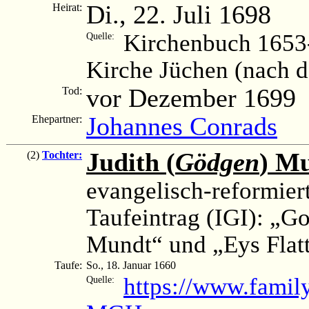
Di., 22. Juli 1698
Heirat:
Kirchenbuch 1653-
Quelle:
Kirche Jüchen (nach 
vor Dezember 1699
Tod:
Johannes Conrads
Ehepartner:
Judith (
Gödgen
) M
(2)
Tochter:
evangelisch-reformier
Taufeintrag (IGI): „G
Mundt“ und „Eys Flat
Taufe:
So., 18. Januar 1660
https://www.fami
Quelle: