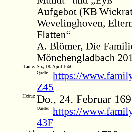
Aufgebot (KB Wickrat
Wevelinghoven, Elter
Flatten“
A. Blömer, Die Famili
Mönchengladbach 2012
Taufe:
So., 18. April 1666
https://www.fami
Quelle:
Z45
Do., 24. Februar 169
Heirat:
https://www.famil
Quelle:
43F
Tod: