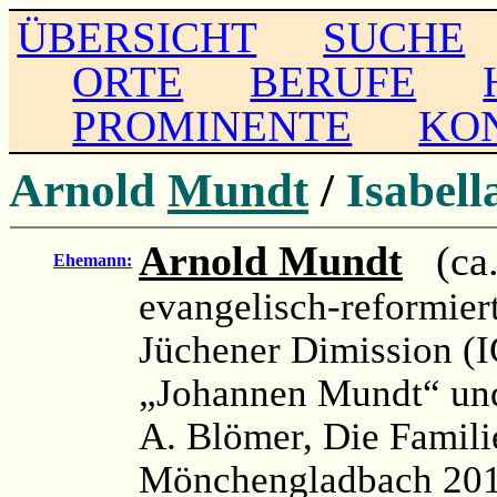
ÜBERSICHT
SUCHE
ORTE
BERUFE
PROMINENTE
KO
Arnold
Mundt
/
Isabella
Arnold Mundt
(ca.
Ehemann:
evangelisch-reformier
Jüchener Dimission (I
„Johannen Mundt“ und
A. Blömer, Die Famili
Mönchengladbach 201