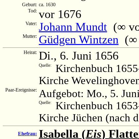
Geburt:
ca. 1630
vor 1676
Tod:
Johann Mundt
(∞ vor
Vater:
Güdgen Wintzen
(∞ v
Mutter:
Di., 6. Juni 1656
Heirat:
Kirchenbuch 1655-
Quelle:
Kirche Wevelinghoven
Paar-Ereignisse:
Aufgebot: Mo., 5. Jun
Kirchenbuch 1653-
Quelle:
Kirche Jüchen (nach 
Isabella (
Eis
) Flatt
Ehefrau: