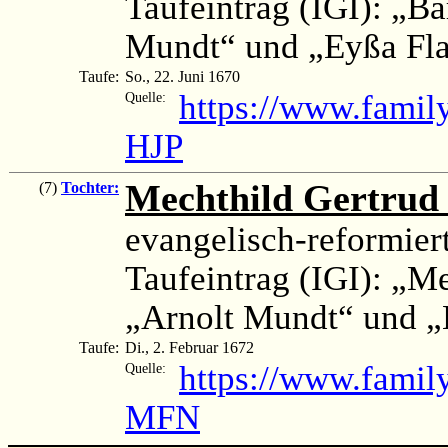
Taufeintrag (IGI): „B
Mundt“ und „Eyßa Fla
Taufe:
So., 22. Juni 1670
https://www.famil
Quelle:
HJP
Mechthild Gertrud 
(7)
Tochter:
evangelisch-reformier
Taufeintrag (IGI): „M
„Arnolt Mundt“ und 
Taufe:
Di., 2. Februar 1672
https://www.fami
Quelle:
MFN