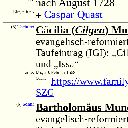
nach August 1728
Caspar Quast
Ehepartner:
+
Cäcilia (
Cilgen
) Mu
(5)
Tochter:
evangelisch-reformier
Taufeintrag (IGI): „C
und „Issa“
Taufe:
Mi., 29. Februar 1668
https://www.fami
Quelle:
SZG
Bartholomäus Mun
(6)
Sohn:
evangelisch-reformier