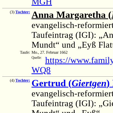
MGH
Anna Margaretha (
(3)
Tochter:
evangelisch-reformier
Taufeintrag (IGI): „A
Mundt“ und „Eyß Flat
Taufe:
Mo., 27. Februar 1662
https://www.fami
Quelle:
WQ8
Gertrud (
Giertgen
)
(4)
Tochter:
evangelisch-reformier
Taufeintrag (IGI): „G
Mundt“ und „Eyß“