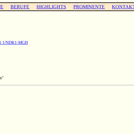
TE
BERUFE
HIGHLIGHTS
PROMINENTE
KONTAK
M9.1.1/NDK1-MGH
n“