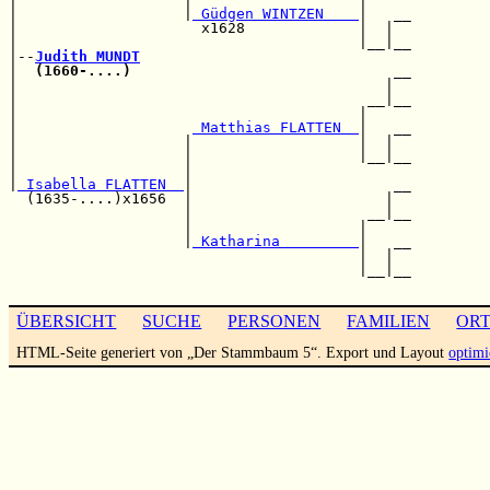
|                   |
 Güdgen WINTZEN    
|   __

|                     x1628             |  |  

|                                       |__|__

|--
Judith MUNDT
|  
(1660-....)
                              __

|                                          |  

|                                        __|__

|                                       |     

|                    
 Matthias FLATTEN  
|   __

|                   |                   |  |  

|                   |                   |__|__

|                   |                         

|
 Isabella FLATTEN  
|                       __

  (1635-....)x1656  |                      |  

                    |                    __|__

                    |                   |     

                    |
 Katharina         
|   __

                                        |  |  

                                        |__|__

ÜBERSICHT
SUCHE
PERSONEN
FAMILIEN
OR
HTML-Seite generiert von „Der Stammbaum 5“. Export und Layout
optimi