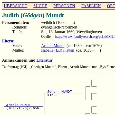
ÜBERSICHT
SUCHE
PERSONEN
FAMILIEN
OR
Judith (
Gödgen
)
Mundt
Personendaten:
weiblich (1660 – ....)
Religion:
evangelisch-reformiert
Taufe:
So., 18. Januar 1660, Wevelinghoven
Quelle:
https://www.familysearch.org/pal:/M
Eltern:
Vater:
Arnold Mundt
(ca. 1630 – vor 1676)
Mutter:
Isabella (
Eis
) Flatten
(ca. 1635 – ....)
Anmerkungen und
Literatur
Taufeintrag (IGI): „Goedgen Mundt“, Eltern „Arnolt Mundt“ und „Eys Flatte
                                            __

                                           |  

                                         __|__

                                        |     

 Johann MUNDT      
|   __

                    | x1628             |  |  

                    |                   |__|__

                    |                         

 Arnold MUNDT      
|                       __

| (1630-1676)x1656  |                      |  

|                   |                    __|__

|                   |                   |     
