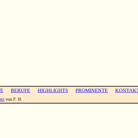
TE
BERUFE
HIGHLIGHTS
PROMINENTE
KONTAK
ert
von F. H.