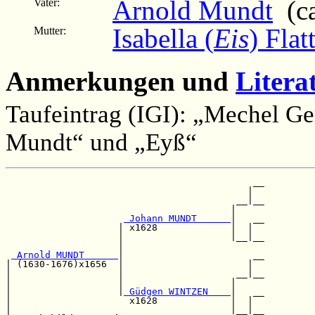
Arnold Mundt
(ca
Vater:
Isabella (
Eis
) Flat
Mutter:
Anmerkungen und
Litera
Taufeintrag (IGI): „Mechel Ge
Mundt“ und „Eyß“
                                            __

                                           |  

                                         __|__

                                        |     

 Johann MUNDT      
|   __

                    | x1628             |  |  

                    |                   |__|__

                    |                         

 Arnold MUNDT      
|                       __

| (1630-1676)x1656  |                      |  

|                   |                    __|__

|                   |                   |     

|                   |
 Güdgen WINTZEN    
|   __

|                     x1628             |  |  

|                                       |__|__
