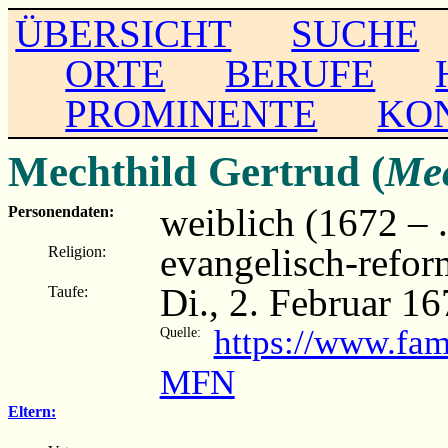
ÜBERSICHT
SUCHE
ORTE
BERUFE
PROMINENTE
KO
Mechthild Gertrud (
Me
weiblich (1672 – ..
Personendaten:
evangelisch-refor
Religion:
Di., 2. Februar 1
Taufe:
https://www.fa
Quelle:
MFN
Eltern: