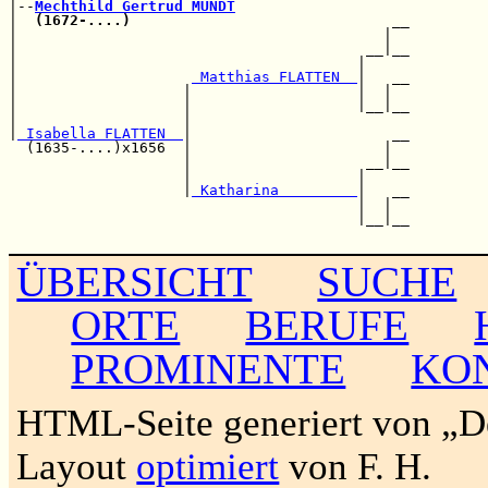
|--
Mechthild Gertrud MUNDT
|  
(1672-....)
                              __

|                                          |  

|                                        __|__

|                                       |     

|                    
 Matthias FLATTEN  
|   __

|                   |                   |  |  

|                   |                   |__|__

|                   |                         

|
 Isabella FLATTEN  
|                       __

  (1635-....)x1656  |                      |  

                    |                    __|__

                    |                   |     

                    |
 Katharina         
|   __

                                        |  |  

                                        |__|__

ÜBERSICHT
SUCHE
ORTE
BERUFE
PROMINENTE
KO
HTML-Seite generiert von „
Layout
optimiert
von F. H.