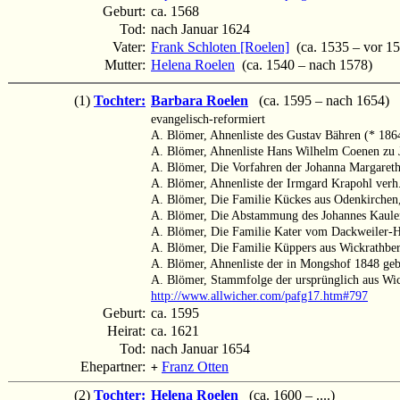
Geburt:
ca. 1568
Tod:
nach Januar 1624
Vater:
Frank Schloten [Roelen]
(ca. 1535 – vor 1
Mutter:
Helena Roelen
(ca. 1540 – nach 1578)
(1)
Tochter:
Barbara Roelen
(ca. 1595 – nach 1654)
evangelisch-reformiert
A. Blömer, Ahnenliste des Gustav Bähren (* 18
A. Blömer, Ahnenliste Hans Wilhelm Coenen zu 
A. Blömer, Die Vorfahren der Johanna Margaret
A. Blömer, Ahnenliste der Irmgard Krapohl ver
A. Blömer, Die Familie Kückes aus Odenkirchen
A. Blömer, Die Abstammung des Johannes Kaulen
A. Blömer, Die Familie Kater vom Dackweiler-
A. Blömer, Die Familie Küppers aus Wickrathbe
A. Blömer, Ahnenliste der in Mongshof 1848 ge
A. Blömer, Stammfolge der ursprünglich aus Wi
http://www.allwicher.com/pafg17.htm#797
Geburt:
ca. 1595
Heirat:
ca. 1621
Tod:
nach Januar 1654
Ehepartner:
Franz Otten
+
(2)
Tochter:
Helena Roelen
(ca. 1600 – ....)