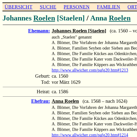
ÜBERSICHT
SUCHE
PERSONEN
FAMILIEN
OR
Johannes
Roelen
[Staelen]
/
Anna
Roelen
Ehemann:
Johannes Roelen [Staelen]
(ca. 1560 – vo
auch „Staelen“ genannt
A. Blömer, Die Vorfahren der Johanna Margaret
A. Blömer, Familien Seyben oder Sieben aus Be
A. Blömer, Die Familie Kückes aus Odenkirchen
A. Blömer, Die Familie Kater vom Dackweiler-
A. Blömer, Die Familie Küppers aus Wickrathbe
http://www.allwicher.com/pafg20.htm#1213
Geburt:
ca. 1560
Tod:
vor März 1629
Heirat:
ca. 1586
Ehefrau:
Anna Roelen
(ca. 1568 – nach 1624)
A. Blömer, Die Vorfahren der Johanna Margaret
A. Blömer, Familien Seyben oder Sieben aus Be
A. Blömer, Die Familie Kückes aus Odenkirchen
A. Blömer, Die Familie Kater vom Dackweiler-
A. Blömer, Die Familie Küppers aus Wickrathbe
http://www.allwicher.com/pafg20.htm#1214