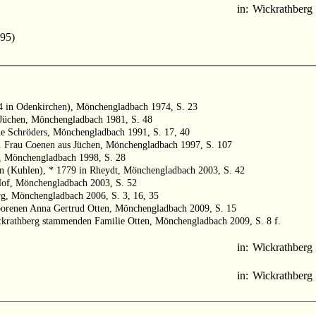
in:
Wickrathberg
595)
64 in Odenkirchen), Mönchengladbach 1974, S. 23
Jüchen, Mönchengladbach 1981, S. 48
he Schröders, Mönchengladbach 1991, S. 17, 40
h. Frau Coenen aus Jüchen, Mönchengladbach 1997, S. 107
, Mönchengladbach 1998, S. 28
 (Kuhlen), * 1779 in Rheydt, Mönchengladbach 2003, S. 42
Hof, Mönchengladbach 2003, S. 52
rg, Mönchengladbach 2006, S. 3, 16, 35
borenen Anna Gertrud Otten, Mönchengladbach 2009, S. 15
ckrathberg stammenden Familie Otten, Mönchengladbach 2009, S. 8 f.
in:
Wickrathberg
in:
Wickrathberg