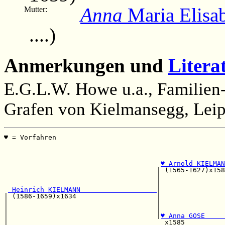
Anna
Maria Elisa
Mutter:
....)
Anmerkungen und
Litera
E.G.L.W. Howe u.a., Familien-
Grafen von Kielmansegg, Leip
♥ = Vorfahren                                          
                                                       
                                                       
♥ Arnold KIELMAN
                                      | (1565-1627)x158
                                      |                
                                      |                
 Heinrich KIELMANN                   
|                
| (1586-1659)x1634                    |                
|                                     |                
|                                     |                
|                                     |
♥ Anna GOSE     
|                                       x1585          