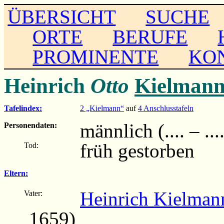
ÜBERSICHT
SUCHE
ORTE
BERUFE
PROMINENTE
KO
Heinrich
Otto
Kielman
Tafelindex:
2 „Kielmann“
auf
4 Anschlusstafeln
männlich (.... – ...
Personendaten:
früh gestorben
Tod:
Eltern:
Heinrich Kielman
Vater:
1659)