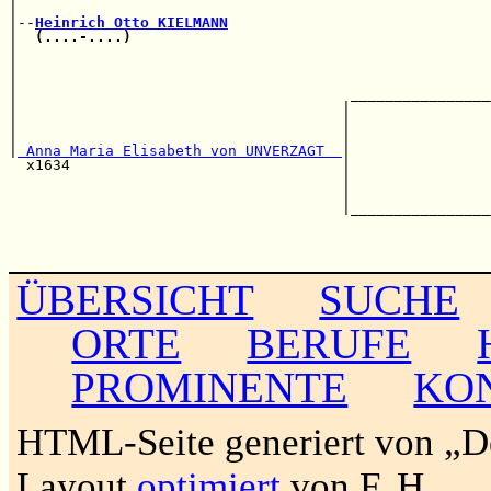
|                                                      
|--
Heinrich Otto KIELMANN
|  
(....-....)
                                         
|                                                      
|                                                      
|                                                      
|                                      ________________
|                                     |                
|                                     |                
|                                     |                
|
 Anna Maria Elisabeth von UNVERZAGT  
|                
  x1634                               |                
                                      |                
                                      |                
                                      |________________
                                                       
                                                       
ÜBERSICHT
SUCHE
ORTE
BERUFE
PROMINENTE
KO
HTML-Seite generiert von „
Layout
optimiert
von F. H.