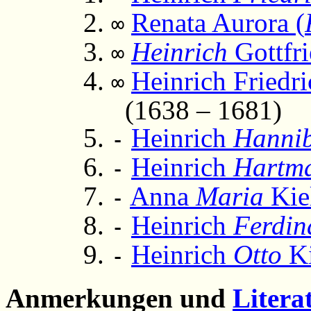
Renata Aurora (
∞
Heinrich
Gottfr
∞
Heinrich Friedr
∞
(1638 – 1681)
Heinrich
Hanni
-
Heinrich
Hartm
-
Anna
Maria
Kie
-
Heinrich
Ferdin
-
Heinrich
Otto
Ki
-
Anmerkungen und
Litera