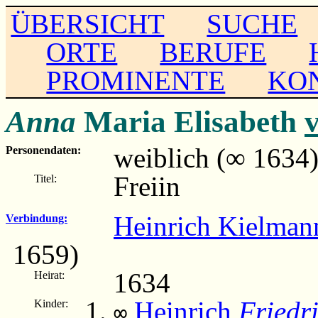
ÜBERSICHT
SUCHE
ORTE
BERUFE
PROMINENTE
KO
Anna
Maria Elisabeth
weiblich (∞ 1634
Personendaten:
Freiin
Titel:
Heinrich Kielman
Verbindung:
1659)
1634
Heirat:
Heinrich
Friedr
Kinder:
∞