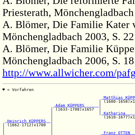
A. Blömer, Die reformierte Fa
Priesterath, Mönchengladbach
A. Blömer, Die Familie Kater
Mönchengladbach 2003, S. 22 
A. Blömer, Die Familie Küppe
Mönchengladbach 2006, S. 18
http://www.allwicher.com/pa
♥ = Vorfahren                                          
                                                       
 Matthias KÜPP
                                        | (1600-1658)x1
 Adam KÜPPERS      
|              
                    | (1633-1708)x1657  |              
                    |                   |
 Katharina    
                    |                     (1610-1677)x1
 Heinrich KÜPPERS  
|

| (1662-1712)x1700  |                                  
|                   |                                  
|                   |                    
 Franz OTTEN  