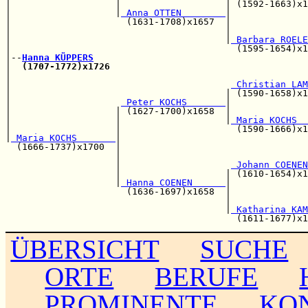
|                   |                   | (1592-1663)x1
|                   |
 Anna OTTEN        
|

|                     (1631-1708)x1657  |              
|                                       |              
|                                       |
 Barbara ROELE
|                                         (1595-1654)x1
|--
Hanna KÜPPERS
|  
(1707-1772)x1726
|                                                      
|                                        
 Christian LAM
|                                       | (1590-1658)x1
|                    
 Peter KOCHS       
|              
|                   | (1627-1700)x1658  |              
|                   |                   |
 Maria KOCHS  
|                   |                     (1590-1666)x1
|
 Maria KOCHS       
|

  (1666-1737)x1700  |                                  
                    |                                  
                    |                    
 Johann COENEN
                    |                   | (1610-1654)x1
                    |
 Hanna COENEN      
|

                      (1636-1697)x1658  |              
                                        |              
                                        |
 Katharina KAM
ÜBERSICHT
SUCHE
ORTE
BERUFE
PROMINENTE
KO