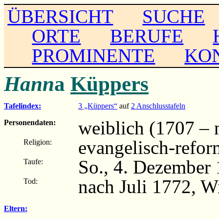
ÜBERSICHT
SUCHE
ORTE
BERUFE
PROMINENTE
KO
Hann
a
Küppers
Tafelindex:
3 „Küppers“
auf
2 Anschlusstafeln
weiblich (1707 – 
Personendaten:
evangelisch-refor
Religion:
So., 4. Dezember
Taufe:
nach Juli 1772, W
Tod:
Eltern: