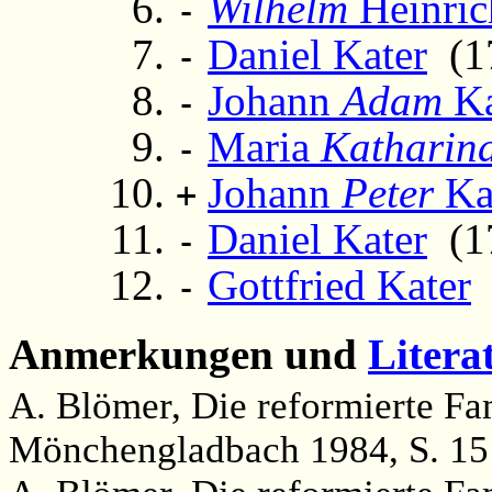
Wilhelm
Heinric
-
Daniel Kater
(17
-
Johann
Adam
Ka
-
Maria
Katharin
-
Johann
Peter
Ka
+
Daniel Kater
(17
-
Gottfried Kater
(
-
Anmerkungen und
Litera
A. Blömer, Die reformierte Fa
Mönchengladbach 1984, S. 15