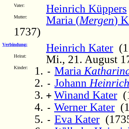
Heinrich Küppers
Vater:
Maria (
Mergen
) K
Mutter:
1737)
Heinrich Kater
(17
Verbindung:
Mi., 21. August 1
Heirat:
Maria
Katharin
Kinder:
-
Johann
Heinric
-
Winand Kater
(1
+
Werner Kater
(17
-
Eva Kater
(1735 
-