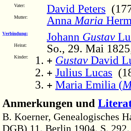
David Peters
(177
Vater:
Anna
Maria
Hermi
Mutter:
Johann
Gustav
Lu
Verbindung:
So., 29. Mai 1825
Heirat:
Gustav
David L
Kinder:
+
Julius Lucas
(182
+
Maria Emilia (
M
+
Anmerkungen und
Litera
B. Koerner, Genealogisches H
DGB) 11, Berlin 1904, S. 292,