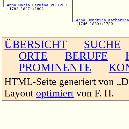
|                             |                        
|
 Anna Maria Hermina PELTZER  
|                        
  (1782-1837)x1802            |                        
                              |                        
                              |                        
                              |
 Anna Hendrina Katharina
                                (1746-1839)x1780       
                                                       
ÜBERSICHT
SUCHE
ORTE
BERUFE
PROMINENTE
KO
HTML-Seite generiert von „
Layout
optimiert
von F. H.