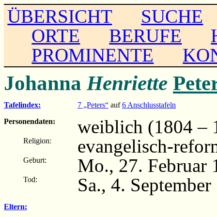
ÜBERSICHT
SUCHE
ORTE
BERUFE
PROMINENTE
KO
Johanna
Henriette
Pete
Tafelindex:
7 „Peters“
auf
6 Anschlusstafeln
weiblich (1804 – 
Personendaten:
evangelisch-refor
Religion:
Mo., 27. Februar 
Geburt:
Sa., 4. September
Tod:
Eltern: