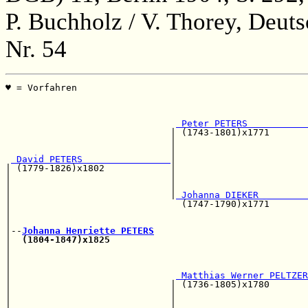
P. Buchholz / V. Thorey, Deut
Nr. 54
♥ = Vorfahren                                          
                                                       
                                                       
 Peter PETERS           
                              | (1743-1801)x1771       
                              |                        
                              |                        
 David PETERS                
|                        
| (1779-1826)x1802            |                        
|                             |                        
|                             |                        
|                             |
 Johanna DIEKER         
|                               (1747-1790)x1771       
|                                                      
|                                                      
|--
Johanna Henriette PETERS
|  
(1804-1847)x1825
|                                                      
|                                                      
|                                                      
|                              
 Matthias Werner PELTZER
|                             | (1736-1805)x1780       
|                             |                        
|                             |                        