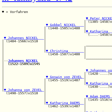
♥ = Vorfahren                                          
                                                       
♥ Peter NICKE
                                         | (1385-1458)x
♥ Gobbel NICKEL    
|             
                     | (1440-1505)x1480  |             
                     |                   |
♥ Katharina  
                     |                     (....-1458)x
♥ Johannes NICKEL   
|                                 
| (1484-1566)x1510   |                                 
|                    |                    _____________
|                    |                   |             
|                    |
♥ Christina        
|             
|                      (1450-1507)x1480  |             
|                                        |_____________
|--
Johannes NICKEL
|  
(1522-1589)x1545
|                                                      
|                                         
♥ Johannes vo
|                                        | (1428-....)x
|                     
♥ Goswin von ZEVEL 
|             
|                    | (1455-1519)x1487  |             
|                    |                   |
♥ Katharina v
|                    |                     (1430-....)x
|
♥ Johanna von ZEVEL 
|                                 
  (1490-1557)x1510   |                                 
                     |                    
♥ Adam DAEMS 
                     |                   | (1435-1516)x
                     |
♥ Katharina DAEMS  
|

                       (1462-1539)x1487  |             
                                         |             