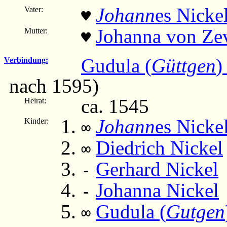
Johann
es Nicke
Vater:
♥
Johanna von Ze
Mutter:
♥
Gudula (
Güttgen
)
Verbindung:
nach 1595)
ca. 1545
Heirat:
Johann
es Nicke
Kinder:
∞
Diedrich Nickel
∞
Gerhard Nickel
-
Johanna Nickel
-
Gudula (
Gutgen
∞