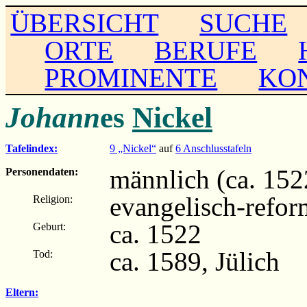
ÜBERSICHT
SUCHE
ORTE
BERUFE
PROMINENTE
KO
Johann
es
Nickel
Tafelindex:
9 „Nickel“
auf
6 Anschlusstafeln
männlich (ca. 152
Personendaten:
evangelisch-refor
Religion:
ca. 1522
Geburt:
ca. 1589, Jülich
Tod:
Eltern: