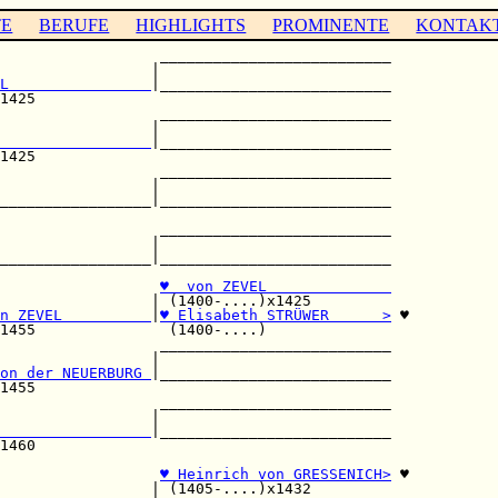
TE
BERUFE
HIGHLIGHTS
PROMINENTE
KONTAK
                  __________________________

                 |                          

L                
|__________________________

1425                                        

                  __________________________

                 |                          

                 
|__________________________

1425                                        

                  __________________________

                 |                          

_________________|__________________________

                                            

                  __________________________

                 |                          

_________________|__________________________

♥  von ZEVEL              
                 | (1400-....)x1425         

n ZEVEL          
|
♥ Elisabeth STRÜWER      >
 ♥

1455               (1400-....)              

                  __________________________

                 |                          

on der NEUERBURG 
|__________________________

1455                                        

                  __________________________

                 |                          

                 
|__________________________

1460                                        

                  
♥ Heinrich von GRESSENICH>
 ♥

                 | (1405-....)x1432         
