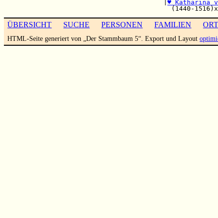
                                         |
♥ Katharina v
ÜBERSICHT
SUCHE
PERSONEN
FAMILIEN
OR
HTML-Seite generiert von „Der Stammbaum 5“. Export und Layout
optimi