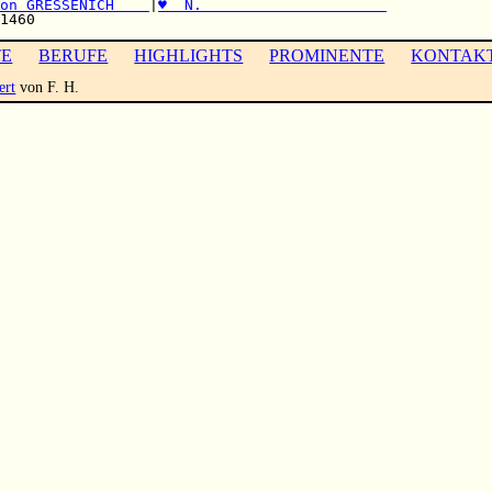
on GRESSENICH    
|
♥  N.                     
TE
BERUFE
HIGHLIGHTS
PROMINENTE
KONTAK
ert
von F. H.