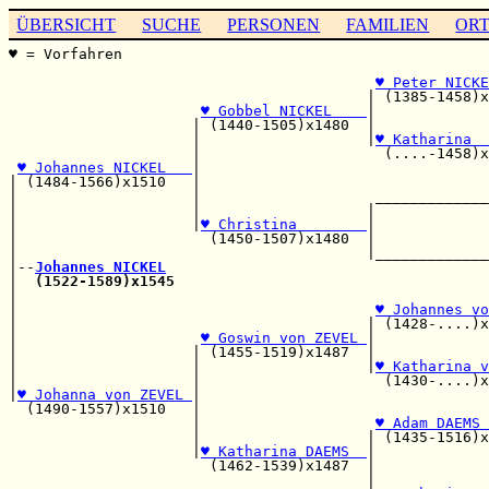
ÜBERSICHT
SUCHE
PERSONEN
FAMILIEN
OR
♥ = Vorfahren                                          
                                                       
♥ Peter NICKE
                                         | (1385-1458)x
♥ Gobbel NICKEL    
|             
                     | (1440-1505)x1480  |             
                     |                   |
♥ Katharina  
                     |                     (....-1458)x
♥ Johannes NICKEL   
|                                 
| (1484-1566)x1510   |                                 
|                    |                    _____________
|                    |                   |             
|                    |
♥ Christina        
|             
|                      (1450-1507)x1480  |             
|                                        |_____________
|--
Johannes NICKEL
|  
(1522-1589)x1545
|                                                      
|                                         
♥ Johannes vo
|                                        | (1428-....)x
|                     
♥ Goswin von ZEVEL 
|             
|                    | (1455-1519)x1487  |             
|                    |                   |
♥ Katharina v
|                    |                     (1430-....)x
|
♥ Johanna von ZEVEL 
|                                 
  (1490-1557)x1510   |                                 
                     |                    
♥ Adam DAEMS 
                     |                   | (1435-1516)x
                     |
♥ Katharina DAEMS  
|

                       (1462-1539)x1487  |             
                                         |             