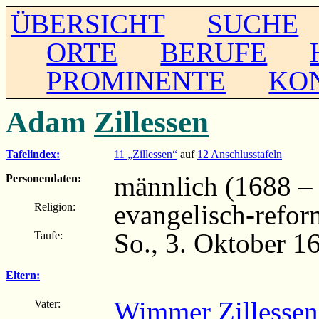
ÜBERSICHT
SUCHE
ORTE
BERUFE
PROMINENTE
KO
Adam
Zillessen
Tafelindex:
11 „Zillessen“
auf
12 Anschlusstafeln
männlich (1688 – .
Personendaten:
evangelisch-refor
Religion:
So., 3. Oktober 1
Taufe:
Eltern:
Wimmer Zillessen
Vater: