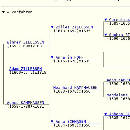
♥ = Vorfahren                                          
                                                       
♥ Cornelius
                                           | (1585-1655
♥ Zilles ZILLESSEN    
|           
                    | (1613-1692)x1635     |           
                    |                      |
♥ Sophia BI
                    |                        (1590-1656
 Wimmer ZILLESSEN  
|                                  
| (1653-1698)x1681  |                                  
|                   |                       ___________
|                   |                      |           
|                   |
♥ Anna im HOFF        
|           
|                     (1615-1676)x1635     |           
|                                          |___________
|--
Adam ZILLESSEN
|  
(1688-....)x1715
|                                                      
|                                           
 Adam KAMPH
|                                          | (1590-1659
|                    
 Meinhard KAMPHAUSEN  
|           
|                   | (1633-1670)x1656     |           
|                   |                      |
 Magdalena 
|                   |                        (1595-1668
|
 Agnes KAMPHAUSEN  
|

  (1658-1738)x1681  |                                  
                    |                                  
                    |                       
♥ Johann SC
                    |                      | (1605-1677
                    |
♥ Anna SCHMASEN       
|

                      (1634-1693)x1656     |           
                                           |           